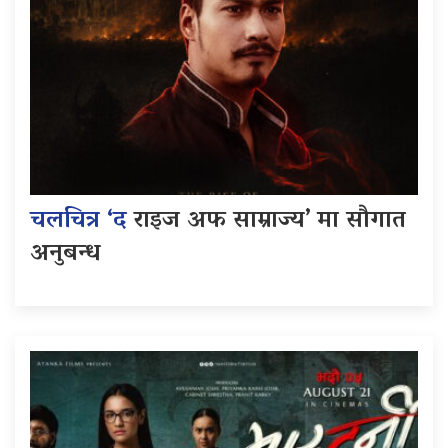
चलचित्र ‘द
राइज अफ साम्राज्य’ मा सौगात
अनुबन्ध