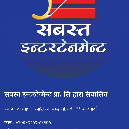
सबस्त इन्टरटेन्मेन्ट प्रा. लि द्वारा संचालित
काठमान्डौ माहानगरपालिका, घट्टेकुलो,वार्ड -२९,काठमाडौँ
फोन : +९७७-९८५१०८२२७५