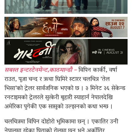
सबस्त इन्टरटेनमेन्ट,काठमान्डौ –
विपिन कार्की, वर्षा
राउत, पूजा चन्द र ऋचा घिमिरे स्टारर चलचित्र ‘तेल
भिसा’को ट्रेलर सार्वजनिक भएको छ । ३ मिनेट ३६ सेकेन्ड
रनटाइमको ट्रेलरले सुत्केरी बुहारी स्याहार्न नेपालदेखि
अमेरिका पुगेकी एक सासूको उल्झनको कथा भन्छ ।
चलचित्रमा विपिन दोहोरो भूमिकामा छन् । एकातिर उनी
नेपालमा रहेका पिताको रोलमा छन् भने अर्कोतिर