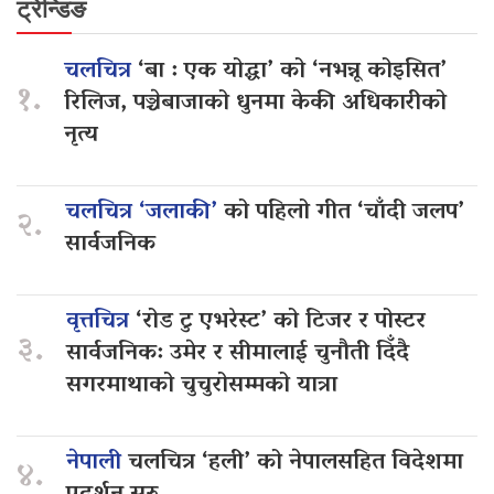
ट्रेन्डिङ
चलचित्र
‘बा : एक योद्धा’ को ‘नभन्नू कोइसित’
१.
रिलिज, पञ्चेबाजाको धुनमा केकी अधिकारीको
नृत्य
चलचित्र ‘जलाकी’
को पहिलो गीत ‘चाँदी जलप’
२.
सार्वजनिक
वृत्तचित्र
‘रोड टु एभरेस्ट’ को टिजर र पोस्टर
३.
सार्वजनिक: उमेर र सीमालाई चुनौती दिँदै
सगरमाथाको चुचुरोसम्मको यात्रा
नेपाली
चलचित्र ‘हली’ को नेपालसहित विदेशमा
४.