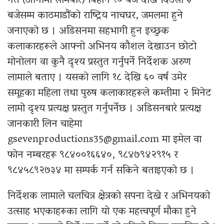
गते (आगामी सोमबार) बिहान १० बजे देखि दिउँसो ३
बजेसम्म काठमाडौंको राष्ट्रिय नाचघर, जमलमा हुने
जनाएको छ । अडिसनमा सहभागी हुन इच्छुक
कलाकारहरूले आफ्नो अभिनय कौशल देखाउन छोटो
मोनोलग वा कुनै दृश्य प्रस्तुत गर्नुपर्ने निर्देशक अरुण
लामाले बताए । यसको लागि १८ देखि ६० वर्ष उमेर
समूहका महिला तथा पुरुष कलाकारहरूले कम्तीमा २ मिनेट
लामो दृश्य प्रत्यक्ष प्रस्तुत गर्नुपर्नेछ । अडिसनबारे प्रत्यक्ष
जानकारी लिन चाहेमा
gsevenproductions35@gmail.com
मा इमेल वा
फोन नम्बरहरू ९८४००१६६४०, ९८४७९४२९१५ र
९८४५८९२७३४ मा सम्पर्क गर्न सकिने बताइएको छ ।
निर्देशक लामाले चलचित्र क्षेत्रको सपना देख्ने र अभिनयको
उत्साह भएकाहरूका लागि यो एक महत्त्वपूर्ण मौका हुने