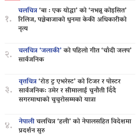
चलचित्र
‘बा : एक योद्धा’ को ‘नभन्नू कोइसित’
१.
रिलिज, पञ्चेबाजाको धुनमा केकी अधिकारीको
नृत्य
चलचित्र ‘जलाकी’
को पहिलो गीत ‘चाँदी जलप’
२.
सार्वजनिक
वृत्तचित्र
‘रोड टु एभरेस्ट’ को टिजर र पोस्टर
३.
सार्वजनिक: उमेर र सीमालाई चुनौती दिँदै
सगरमाथाको चुचुरोसम्मको यात्रा
नेपाली
चलचित्र ‘हली’ को नेपालसहित विदेशमा
४.
प्रदर्शन सुरु