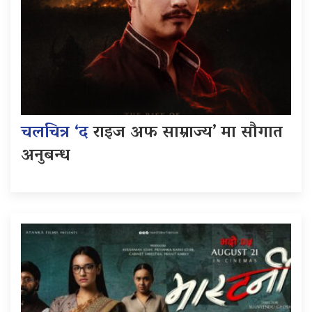
चलचित्र ‘द
राइज अफ साम्राज्य’ मा सौगात
अनुबन्ध