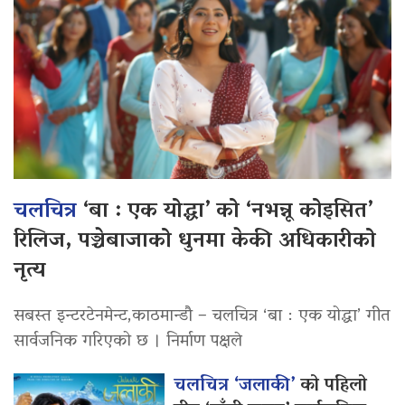
चलचित्र
‘बा : एक योद्धा’ को ‘नभन्नू कोइसित’
रिलिज, पञ्चेबाजाको धुनमा केकी अधिकारीको
नृत्य
सबस्त इन्टरटेनमेन्ट,काठमान्डौ – चलचित्र ‘बा : एक योद्धा’ गीत
सार्वजनिक गरिएको छ । निर्माण पक्षले
चलचित्र ‘जलाकी’
को पहिलो