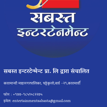
सबस्त इन्टरटेन्मेन्ट प्रा. लि द्वारा संचालित
काठमान्डौ माहानगरपालिका, घट्टेकुलो,वार्ड -२९,काठमाडौँ
फोन : +९७७-९८५१०८२२७५
इमेल:
entertainmentsabasta@gmail.com