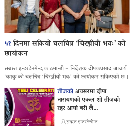
५१
दिनमा सकियो चलचित्र ‘चिरञ्जीवी भवः’ को
छायांकन
सबस्त इन्टरटेनमेन्ट,काठमान्डौ – निर्देशक दीपकप्रसाद आचार्य
‘काकु’को चलचित्र ‘चिरञ्जीवी भवः’ को छायांकन सकिएको छ ।
तीजको
अवसरमा दीपा
नारायणको एकल शो तीजको
रहर आयो बरी लै…
सबस्त इन्टरटेन्मेन्ट