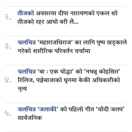
तीजको
अवसरमा दीपा नारायणको एकल शो
२.
तीजको रहर आयो बरी लै…
चलचित्र
‘महाराजधिराज’ का लागि पुष्प खड्काले
३.
गरेको शारीरिक परिवर्तन चर्चामा
चलचित्र
‘बा : एक योद्धा’ को ‘नभन्नू कोइसित’
४.
रिलिज, पञ्चेबाजाको धुनमा केकी अधिकारीको
नृत्य
चलचित्र ‘जलाकी’
को पहिलो गीत ‘चाँदी जलप’
५.
सार्वजनिक