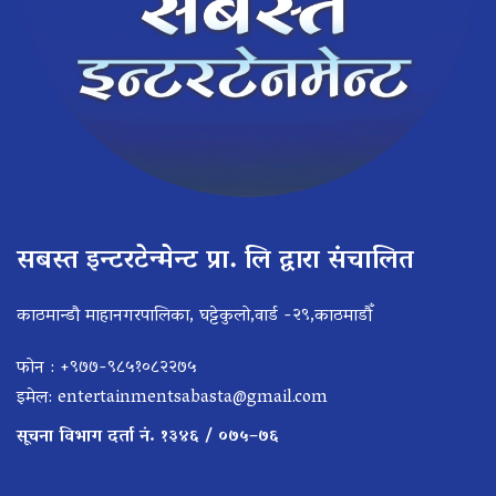
सबस्त इन्टरटेन्मेन्ट प्रा. लि द्वारा संचालित
काठमान्डौ माहानगरपालिका, घट्टेकुलो,वार्ड -२९,काठमाडौँ
फोन : +९७७-९८५१०८२२७५
इमेल:
entertainmentsabasta@gmail.com
सूचना विभाग दर्ता नं. १३४६ / ०७५–७६