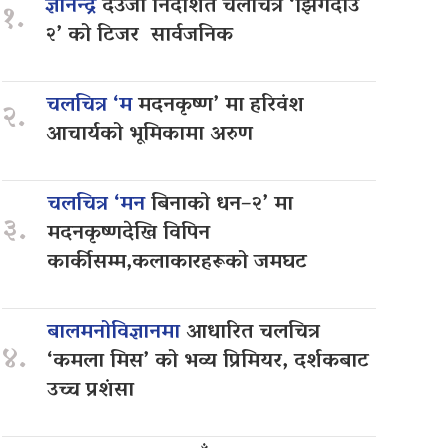
ज्ञानेन्द्र
देउजा निर्देशित चलचित्र ‘झिँगेदाउ
१.
२’ को टिजर सार्वजनिक
चलचित्र ‘म
मदनकृष्ण’ मा हरिवंश
२.
आचार्यको भूमिकामा अरुण
चलचित्र ‘मन
बिनाको धन–२’ मा
३.
मदनकृष्णदेखि विपिन
कार्कीसम्म,कलाकारहरूको जमघट
बालमनोविज्ञानमा
आधारित चलचित्र
४.
‘कमला मिस’ को भव्य प्रिमियर, दर्शकबाट
उच्च प्रशंसा