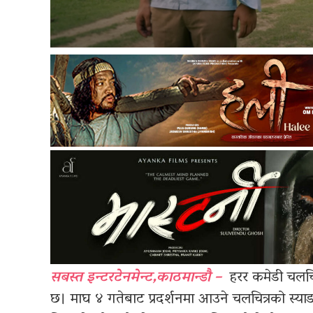
सबस्त इन्टरटेनमेन्ट,काठमान्डौ –
हरर कमेडी चलचित
छ। माघ ४ गतेबाट प्रदर्शनमा आउने चलचित्रको स्य