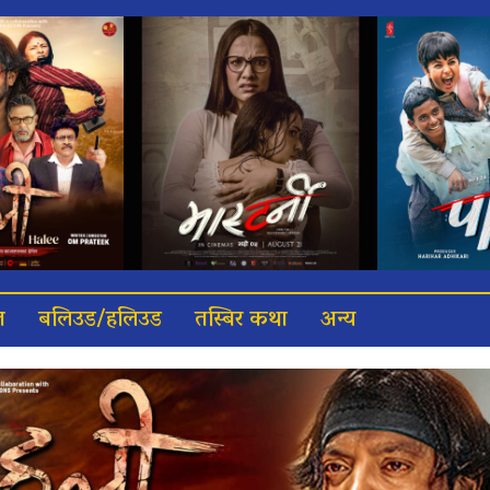
त
बलिउड/हलिउड
तस्बिर कथा
अन्य