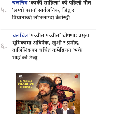
चलचित्र
‘कार्की साहिँला’ को पहिलो गीत
५.
‘लग्यौ परान’ सार्वजनिक, जितु र
प्रियानाको लोभलाग्दो केमेस्ट्री
चलचित्र
‘पच्चीस पच्चीस’ घोषणा: प्रमुख
भूमिकामा अबिषेक, खुशी र प्रमोद,
६.
दार्जिलिङका चर्चित कमेडियन ‘भक्ते
भाइ’को डेब्यु