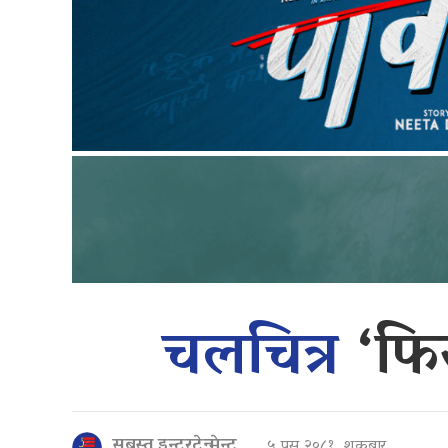
चलचित्र
‘फि
सबस्त इन्टरटेन्मेन्ट
५ पुस २०८१, शुक्रबार