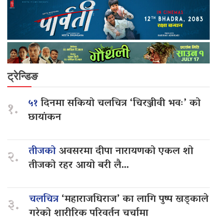
ट्रेन्डिङ
५१
दिनमा सकियो चलचित्र ‘चिरञ्जीवी भवः’ को
१.
छायांकन
तीजको
अवसरमा दीपा नारायणको एकल शो
२.
तीजको रहर आयो बरी लै…
चलचित्र
‘महाराजधिराज’ का लागि पुष्प खड्काले
३.
गरेको शारीरिक परिवर्तन चर्चामा