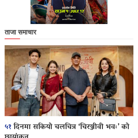
ताजा समाचार
५१
दिनमा सकियो चलचित्र ‘चिरञ्जीवी भवः’ को
छायांकन