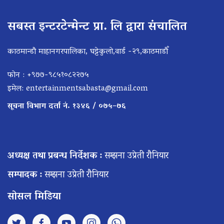
सबस्त इन्टरटेन्मेन्ट प्रा. लि द्वारा संचालित
काठमान्डौ माहानगरपालिका, घट्टेकुलो,वार्ड -२९,काठमाडौँ
फोन : +९७७-९८५१०८२२७५
इमेल:
entertainmentsabasta@gmail.com
सूचना विभाग दर्ता नं. १३४६ / ०७५–७६
अध्यक्ष तथा प्रबन्ध निर्देशक :
सम्झना उप्रेती रौनियार
सम्पादक :
सम्झना उप्रेती रौनियार
सोसल मिडिया