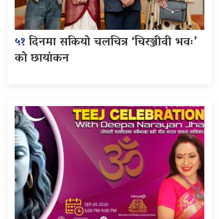
५१
दिनमा सकियो चलचित्र ‘चिरञ्जीवी भवः’
को छायांकन