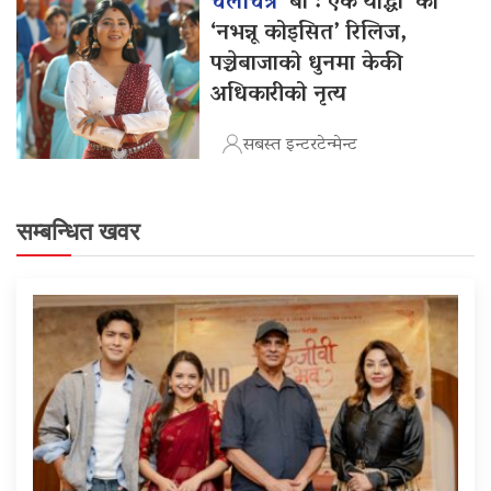
चलचित्र
‘बा : एक योद्धा’ को
‘नभन्नू कोइसित’ रिलिज,
पञ्चेबाजाको धुनमा केकी
अधिकारीको नृत्य
सबस्त इन्टरटेन्मेन्ट
सम्बन्धित खवर