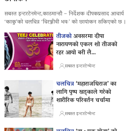
सबस्त इन्टरटेनमेन्ट,काठमान्डौ – निर्देशक दीपकप्रसाद आचार्य
‘काकु’को चलचित्र ‘चिरञ्जीवी भवः’ को छायांकन सकिएको छ ।
तीजको
अवसरमा दीपा
नारायणको एकल शो तीजको
रहर आयो बरी लै…
सबस्त इन्टरटेन्मेन्ट
चलचित्र
‘महाराजधिराज’ का
लागि पुष्प खड्काले गरेको
शारीरिक परिवर्तन चर्चामा
सबस्त इन्टरटेन्मेन्ट