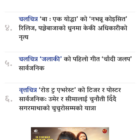
चलचित्र
‘बा : एक योद्धा’ को ‘नभन्नू कोइसित’
४.
रिलिज, पञ्चेबाजाको धुनमा केकी अधिकारीको
नृत्य
चलचित्र ‘जलाकी’
को पहिलो गीत ‘चाँदी जलप’
५.
सार्वजनिक
वृत्तचित्र
‘रोड टु एभरेस्ट’ को टिजर र पोस्टर
६.
सार्वजनिक: उमेर र सीमालाई चुनौती दिँदै
सगरमाथाको चुचुरोसम्मको यात्रा