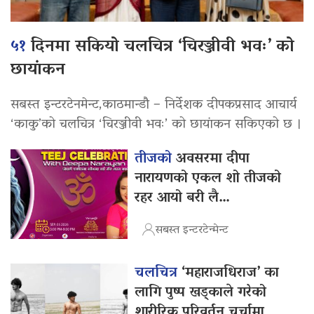
५१
दिनमा सकियो चलचित्र ‘चिरञ्जीवी भवः’ को
छायांकन
सबस्त इन्टरटेनमेन्ट,काठमान्डौ – निर्देशक दीपकप्रसाद आचार्य
‘काकु’को चलचित्र ‘चिरञ्जीवी भवः’ को छायांकन सकिएको छ ।
तीजको
अवसरमा दीपा
नारायणको एकल शो तीजको
रहर आयो बरी लै…
सबस्त इन्टरटेन्मेन्ट
चलचित्र
‘महाराजधिराज’ का
लागि पुष्प खड्काले गरेको
शारीरिक परिवर्तन चर्चामा