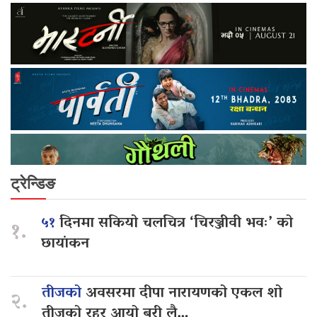
ट्रेन्डिङ
५१
दिनमा सकियो चलचित्र ‘चिरञ्जीवी भवः’ को
१.
छायांकन
तीजको
अवसरमा दीपा नारायणको एकल शो
२.
तीजको रहर आयो बरी लै…