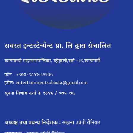
सबस्त इन्टरटेन्मेन्ट प्रा. लि द्वारा संचालित
काठमान्डौ माहानगरपालिका, घट्टेकुलो,वार्ड -२९,काठमाडौँ
फोन : +९७७-९८५१०८२२७५
इमेल:
entertainmentsabasta@gmail.com
सूचना विभाग दर्ता नं. १३४६ / ०७५–७६
अध्यक्ष तथा प्रबन्ध निर्देशक :
सम्झना उप्रेती रौनियार