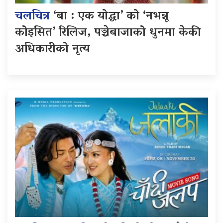
चलचित्र
‘बा : एक योद्धा’ को ‘नभन्नू
कोइसित’ रिलिज, पञ्चेबाजाको धुनमा केकी
अधिकारीको नृत्य