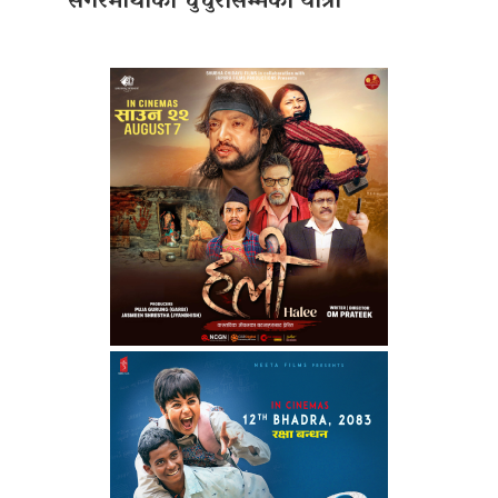
सगरमाथाको चुचुरोसम्मको यात्रा