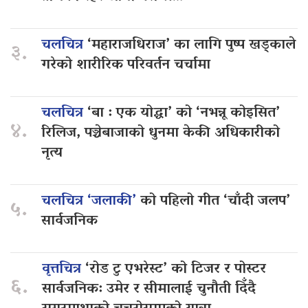
चलचित्र
‘महाराजधिराज’ का लागि पुष्प खड्काले
३.
गरेको शारीरिक परिवर्तन चर्चामा
चलचित्र
‘बा : एक योद्धा’ को ‘नभन्नू कोइसित’
४.
रिलिज, पञ्चेबाजाको धुनमा केकी अधिकारीको
नृत्य
चलचित्र ‘जलाकी’
को पहिलो गीत ‘चाँदी जलप’
५.
सार्वजनिक
वृत्तचित्र
‘रोड टु एभरेस्ट’ को टिजर र पोस्टर
६.
सार्वजनिक: उमेर र सीमालाई चुनौती दिँदै