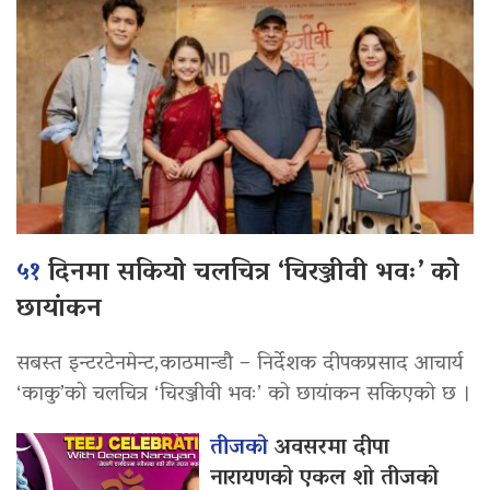
५१
दिनमा सकियो चलचित्र ‘चिरञ्जीवी भवः’ को
छायांकन
सबस्त इन्टरटेनमेन्ट,काठमान्डौ – निर्देशक दीपकप्रसाद आचार्य
‘काकु’को चलचित्र ‘चिरञ्जीवी भवः’ को छायांकन सकिएको छ ।
तीजको
अवसरमा दीपा
नारायणको एकल शो तीजको