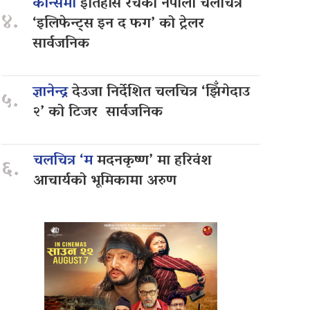
कान्समा
इतिहास रचेको नेपाली चलचित्र
४.
‘इलिफेन्ट्स इन द फग’ को ट्रेलर
सार्वजनिक
ज्ञानेन्द्र
देउजा निर्देशित चलचित्र ‘झिँगेदाउ
५.
२’ को टिजर सार्वजनिक
चलचित्र ‘म
मदनकृष्ण’ मा हरिवंश
६.
आचार्यको भूमिकामा अरुण