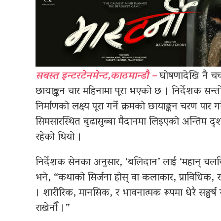
सबस्त इन्टरटेनमेन्ट,काठमान्डौ –
घोषणादेखि नै चर्च
छायाङ्कन चार महिनामा पूरा भएको छ । निर्देशक सन्तोष
निर्माणको लक्ष्य पूरा गर्ने क्रमको छायाङ्कन चरण प
सिमसारस्थित बुढासुब्बा मैदानमा लिइएको अन्तिम दृ
रहेको थियो ।
निर्देशक सेनका अनुसार, ‘बलिदान’ लाई ‘महान् चलचित
भने, “कथाको सिर्जना होस् वा कलाकार, प्राविधिक, र 
। शारीरिक, मानसिक, र भावनात्मक रूपमा धेरै सङ्घर्ष 
राखेनौँ ।”