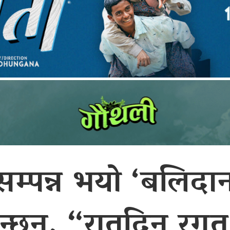
सम्पन्न भयो ‘बलिदान
भन्छन्, “रातदिन र