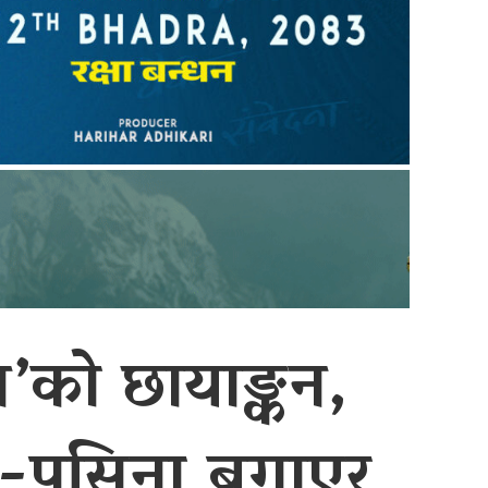
’को छायाङ्कन,
गत-पसिना बगाएर