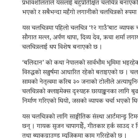
प्रभावशीलताले यसलाई बहुप्रतिक्षित चलचित्र बनाएको
भएको र सबैभन्दा महँगो लगानीको चलचित्रको रूपमा 
यस चलचित्रमा पहिलो चलचित्र ‘१२ गाउँ’बाट व्यापक च
सौगात मल्ल, अर्पण थापा, दिव्य देव, ऋचा शर्मा 
चलचित्रलाई थप विशेष बनाएको छ ।
‘बलिदान’ को कथा नेपालको सार्वभौम भूमिमा भइर
विरुद्धको सङ्घर्षमा आधारित रहेको बताइएको छ । चलच
सामको नेतृत्वमा करिब ३० जनाको टोलीले अत्याधुनिक
चलचित्रको क्लाइमेक्स दृश्यहरू छायाङ्कनका लागि बुढ
निर्माण गरिएको थियो, जसको व्यापक चर्चा भएको थि
यस चलचित्रको लागि साङ्गीतिक संस्था आर्टमान्डु टिमक
छन् । गायक सुजन चापागाईँ, गीतकार हर्क साउद र 
तथा ब्याकग्राउण्ड म्युजिकमा काम गरिरहेको छ ।