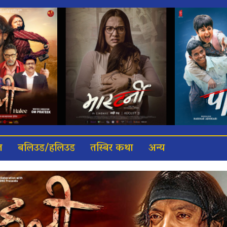
त
बलिउड/हलिउड
तस्बिर कथा
अन्य