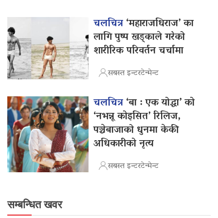
चलचित्र
‘महाराजधिराज’ का
लागि पुष्प खड्काले गरेको
शारीरिक परिवर्तन चर्चामा
सबस्त इन्टरटेन्मेन्ट
चलचित्र
‘बा : एक योद्धा’ को
‘नभन्नू कोइसित’ रिलिज,
पञ्चेबाजाको धुनमा केकी
अधिकारीको नृत्य
सबस्त इन्टरटेन्मेन्ट
सम्बन्धित खवर