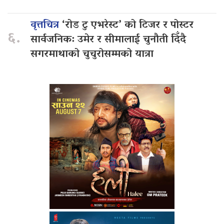
वृत्तचित्र
‘रोड टु एभरेस्ट’ को टिजर र पोस्टर
६.
सार्वजनिक: उमेर र सीमालाई चुनौती दिँदै
सगरमाथाको चुचुरोसम्मको यात्रा