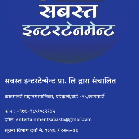
सबस्त इन्टरटेन्मेन्ट प्रा. लि द्वारा संचालित
काठमान्डौ माहानगरपालिका, घट्टेकुलो,वार्ड -२९,काठमाडौँ
फोन : +९७७-९८५१०८२२७५
इमेल:
entertainmentsabasta@gmail.com
सूचना विभाग दर्ता नं. १३४६ / ०७५–७६