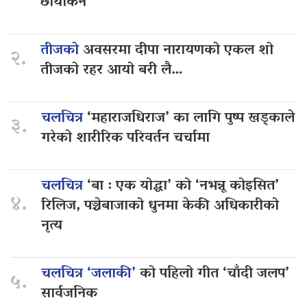
छायांकन
तीजको
अवसरमा दीपा नारायणको एकल शो
२.
तीजको रहर आयो बरी लै…
चलचित्र
‘महाराजधिराज’ का लागि पुष्प खड्काले
३.
गरेको शारीरिक परिवर्तन चर्चामा
चलचित्र
‘बा : एक योद्धा’ को ‘नभन्नू कोइसित’
४.
रिलिज, पञ्चेबाजाको धुनमा केकी अधिकारीको
नृत्य
चलचित्र ‘जलाकी’
को पहिलो गीत ‘चाँदी जलप’
५.
सार्वजनिक