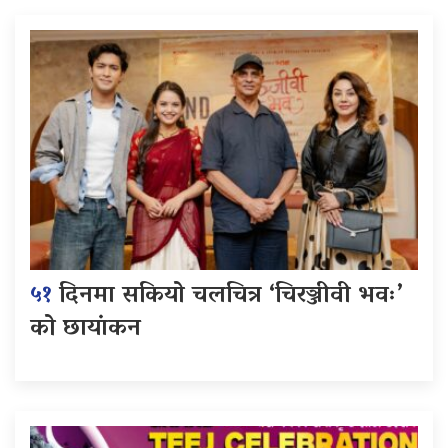
५१
दिनमा सकियो चलचित्र ‘चिरञ्जीवी भवः’
को छायांकन