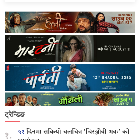
ट्रेन्डिङ
५१
दिनमा सकियो चलचित्र ‘चिरञ्जीवी भवः’ को
१.