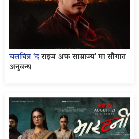
चलचित्र ‘द
राइज अफ साम्राज्य’ मा सौगात
अनुबन्ध