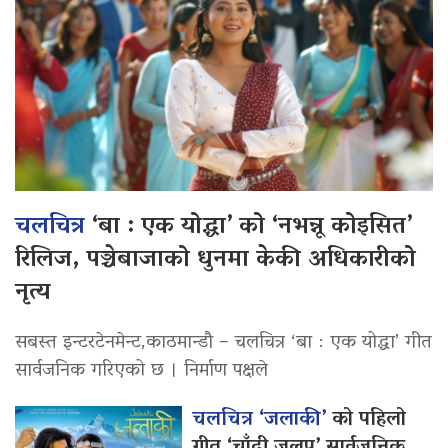
चलचित्र
‘बा : एक योद्धा’ को ‘नभन्नू कोइसित’
रिलिज, पञ्चेबाजाको धुनमा केकी अधिकारीको
नृत्य
सबस्त इन्टरटेनमेन्ट,काठमान्डौ – चलचित्र ‘बा : एक योद्धा’ गीत
सार्वजनिक गरिएको छ । निर्माण पक्षले
चलचित्र ‘जलाकी’
को पहिलो