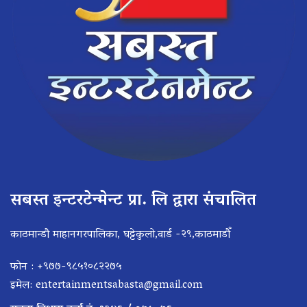
सबस्त इन्टरटेन्मेन्ट प्रा. लि द्वारा संचालित
काठमान्डौ माहानगरपालिका, घट्टेकुलो,वार्ड -२९,काठमाडौँ
फोन : +९७७-९८५१०८२२७५
इमेल:
entertainmentsabasta@gmail.com