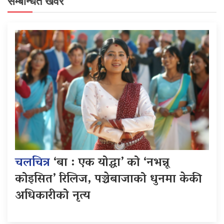
सम्बन्धित खवर
चलचित्र
‘बा : एक योद्धा’ को ‘नभन्नू
कोइसित’ रिलिज, पञ्चेबाजाको धुनमा केकी
अधिकारीको नृत्य