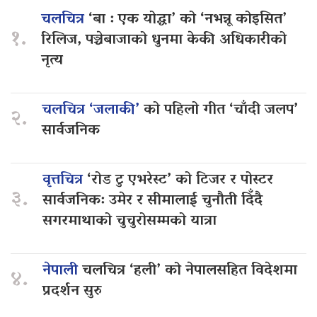
चलचित्र
‘बा : एक योद्धा’ को ‘नभन्नू कोइसित’
१.
रिलिज, पञ्चेबाजाको धुनमा केकी अधिकारीको
नृत्य
चलचित्र ‘जलाकी’
को पहिलो गीत ‘चाँदी जलप’
२.
सार्वजनिक
वृत्तचित्र
‘रोड टु एभरेस्ट’ को टिजर र पोस्टर
३.
सार्वजनिक: उमेर र सीमालाई चुनौती दिँदै
सगरमाथाको चुचुरोसम्मको यात्रा
नेपाली
चलचित्र ‘हली’ को नेपालसहित विदेशमा
४.
प्रदर्शन सुरु