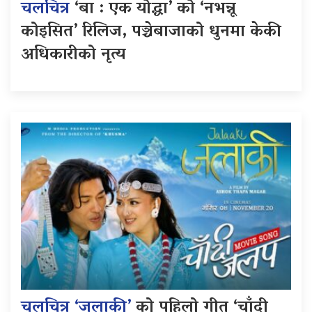
चलचित्र
‘बा : एक योद्धा’ को ‘नभन्नू
कोइसित’ रिलिज, पञ्चेबाजाको धुनमा केकी
अधिकारीको नृत्य
चलचित्र ‘जलाकी’
को पहिलो गीत ‘चाँदी