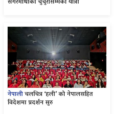
सगरमाथाको चुचुरोसम्मको यात्रा
नेपाली
चलचित्र ‘हली’ को नेपालसहित
विदेशमा प्रदर्शन सुरु