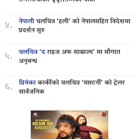
सगरमाथाको चुचुरोसम्मको यात्रा
नेपाली
चलचित्र ‘हली’ को नेपालसहित विदेशमा
४.
प्रदर्शन सुरु
चलचित्र ‘द
राइज अफ साम्राज्य’ मा सौगात
५.
अनुबन्ध
प्रियंका
कार्कीको चलचित्र ‘मास्टर्नी’ को ट्रेलर
६.
सार्वजनिक