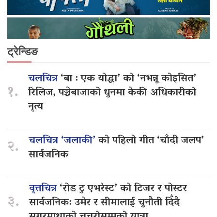
ट्रेन्डिङ
चलचित्र
‘बा : एक योद्धा’ को ‘नभन्नू कोइसित’
१.
रिलिज, पञ्चेबाजाको धुनमा केकी अधिकारीको
नृत्य
चलचित्र ‘जलाकी’
को पहिलो गीत ‘चाँदी जलप’
२.
सार्वजनिक
वृत्तचित्र
‘रोड टु एभरेस्ट’ को टिजर र पोस्टर
३.
सार्वजनिक: उमेर र सीमालाई चुनौती दिँदै