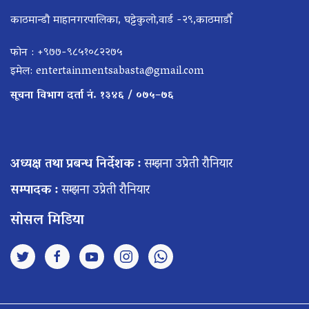
काठमान्डौ माहानगरपालिका, घट्टेकुलो,वार्ड -२९,काठमाडौँ
फोन : +९७७-९८५१०८२२७५
इमेल:
entertainmentsabasta@gmail.com
सूचना विभाग दर्ता नं. १३४६ / ०७५–७६
अध्यक्ष तथा प्रबन्ध निर्देशक :
सम्झना उप्रेती रौनियार
सम्पादक :
सम्झना उप्रेती रौनियार
सोसल मिडिया