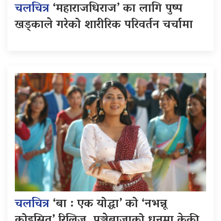
चलचित्र
‘महाराजधिराज’ का लागि पुष्प
खड्काले गरेको शारीरिक परिवर्तन चर्चामा
चलचित्र
‘बा : एक योद्धा’ को ‘नभन्नू
कोइसित’ रिलिज, पञ्चेबाजाको धुनमा केकी