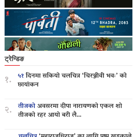
ट्रेन्डिङ
५१
दिनमा सकियो चलचित्र ‘चिरञ्जीवी भवः’ को
१.
छायांकन
तीजको
अवसरमा दीपा नारायणको एकल शो
२.
तीजको रहर आयो बरी लै…
चलचित्र
‘महाराजधिराज’ का लागि पुष्प खड्काले