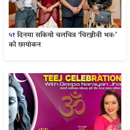
५१
दिनमा सकियो चलचित्र ‘चिरञ्जीवी भवः’
को छायांकन