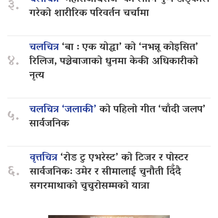
३.
गरेको शारीरिक परिवर्तन चर्चामा
चलचित्र
‘बा : एक योद्धा’ को ‘नभन्नू कोइसित’
४.
रिलिज, पञ्चेबाजाको धुनमा केकी अधिकारीको
नृत्य
चलचित्र ‘जलाकी’
को पहिलो गीत ‘चाँदी जलप’
५.
सार्वजनिक
वृत्तचित्र
‘रोड टु एभरेस्ट’ को टिजर र पोस्टर
६.
सार्वजनिक: उमेर र सीमालाई चुनौती दिँदै
सगरमाथाको चुचुरोसम्मको यात्रा