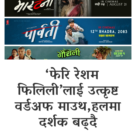
‘फेरि रेशम
फिलिली’लाई उत्कृष्ट
वर्डअफ माउथ,हलमा
दर्शक बढ्दै