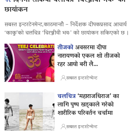
५१
दिनमा सकियो चलचित्र ‘चिरञ्जीवी भवः’ को
छायांकन
सबस्त इन्टरटेनमेन्ट,काठमान्डौ – निर्देशक दीपकप्रसाद आचार्य
‘काकु’को चलचित्र ‘चिरञ्जीवी भवः’ को छायांकन सकिएको छ ।
तीजको
अवसरमा दीपा
नारायणको एकल शो तीजको
रहर आयो बरी लै…
सबस्त इन्टरटेन्मेन्ट
चलचित्र
‘महाराजधिराज’ का
लागि पुष्प खड्काले गरेको
शारीरिक परिवर्तन चर्चामा
सबस्त इन्टरटेन्मेन्ट