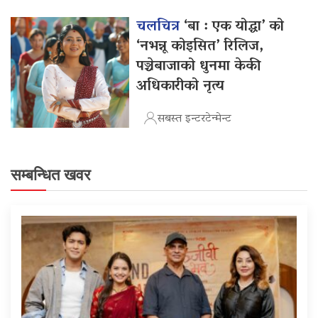
चलचित्र
‘बा : एक योद्धा’ को
‘नभन्नू कोइसित’ रिलिज,
पञ्चेबाजाको धुनमा केकी
अधिकारीको नृत्य
सबस्त इन्टरटेन्मेन्ट
सम्बन्धित खवर