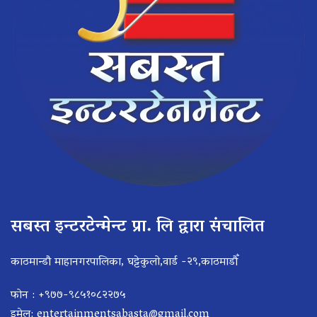
सबस्त इन्टरटेन्मेन्ट प्रा. लि द्वारा संचालित
काठमान्डौ माहानगरपालिका, घट्टेकुलो,वार्ड -२९,काठमाडौँ
फोन : +९७७-९८५१०८२२७५
इमेल:
entertainmentsabasta@gmail.com