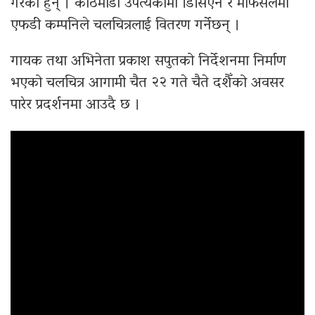
गरेका हुन् । काठमाडौं उपत्यकामा डिसिएन र मोफसलमा
एफडी कम्पनिले चलचित्रलाई वितरण गर्नेछन् ।
गायक तथा अभिनेता प्रकाश सपुतको निर्देशनमा निर्माण
भएको चलचित्र आगामी चैत २२ गते चैते दशैँको अवसर
पारेर प्रदर्शनमा आउदै छ ।