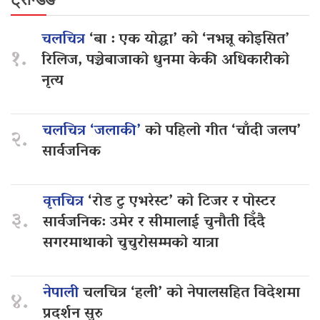
चलचित्र
‘बा : एक योद्धा’ को ‘नभन्नू कोइसित’
१.
रिलिज, पञ्चेबाजाको धुनमा केकी अधिकारीको
नृत्य
चलचित्र ‘जलाकी’
को पहिलो गीत ‘चाँदी जलप’
२.
सार्वजनिक
वृत्तचित्र
‘रोड टु एभरेस्ट’ को टिजर र पोस्टर
३.
सार्वजनिक: उमेर र सीमालाई चुनौती दिँदै
सगरमाथाको चुचुरोसम्मको यात्रा
नेपाली
चलचित्र ‘हली’ को नेपालसहित विदेशमा
४.
प्रदर्शन सुरु