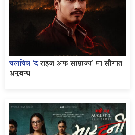
चलचित्र ‘द
राइज अफ साम्राज्य’ मा सौगात
अनुबन्ध