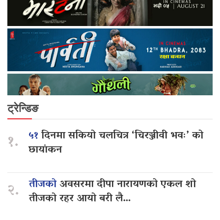
ट्रेन्डिङ
५१
दिनमा सकियो चलचित्र ‘चिरञ्जीवी भवः’ को
१.
छायांकन
तीजको
अवसरमा दीपा नारायणको एकल शो
२.
तीजको रहर आयो बरी लै…