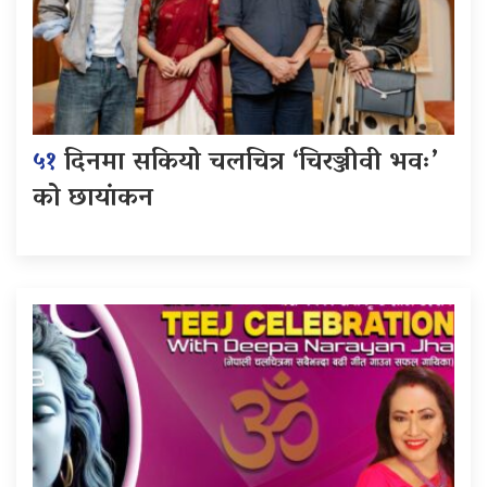
५१
दिनमा सकियो चलचित्र ‘चिरञ्जीवी भवः’
को छायांकन