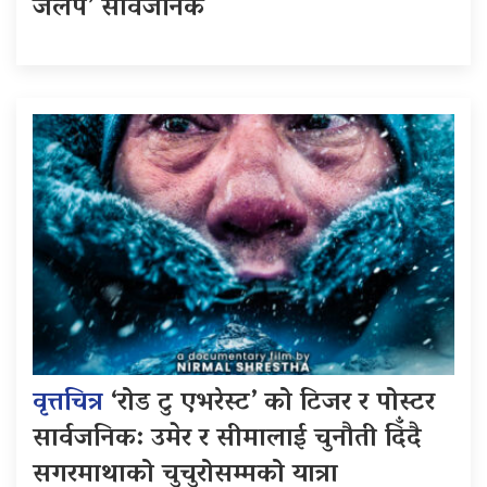
जलप’ सार्वजनिक
वृत्तचित्र
‘रोड टु एभरेस्ट’ को टिजर र पोस्टर
सार्वजनिक: उमेर र सीमालाई चुनौती दिँदै
सगरमाथाको चुचुरोसम्मको यात्रा