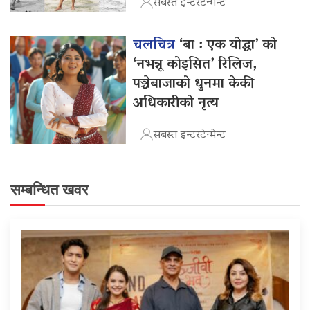
सबस्त इन्टरटेन्मेन्ट
चलचित्र
‘बा : एक योद्धा’ को
‘नभन्नू कोइसित’ रिलिज,
पञ्चेबाजाको धुनमा केकी
अधिकारीको नृत्य
सबस्त इन्टरटेन्मेन्ट
सम्बन्धित खवर