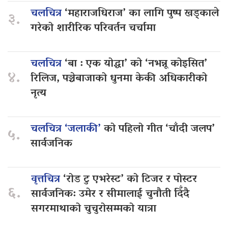
चलचित्र
‘महाराजधिराज’ का लागि पुष्प खड्काले
३.
गरेको शारीरिक परिवर्तन चर्चामा
चलचित्र
‘बा : एक योद्धा’ को ‘नभन्नू कोइसित’
४.
रिलिज, पञ्चेबाजाको धुनमा केकी अधिकारीको
नृत्य
चलचित्र ‘जलाकी’
को पहिलो गीत ‘चाँदी जलप’
५.
सार्वजनिक
वृत्तचित्र
‘रोड टु एभरेस्ट’ को टिजर र पोस्टर
६.
सार्वजनिक: उमेर र सीमालाई चुनौती दिँदै
सगरमाथाको चुचुरोसम्मको यात्रा