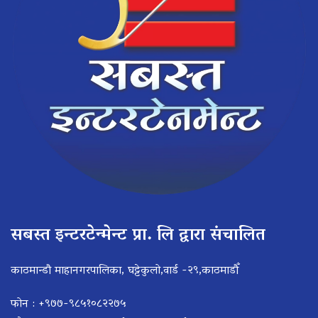
सबस्त इन्टरटेन्मेन्ट प्रा. लि द्वारा संचालित
काठमान्डौ माहानगरपालिका, घट्टेकुलो,वार्ड -२९,काठमाडौँ
फोन : +९७७-९८५१०८२२७५