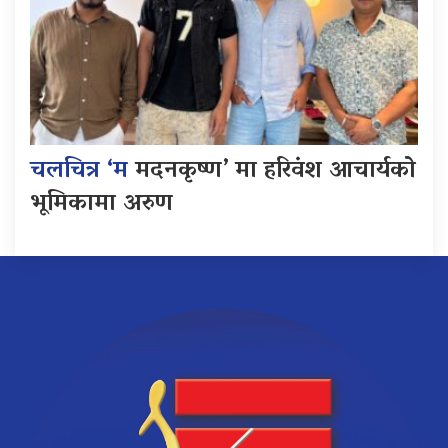
चलचित्र ‘म
मदनकृष्ण’ मा हरिवंश आचार्यको
भूमिकामा अरुण