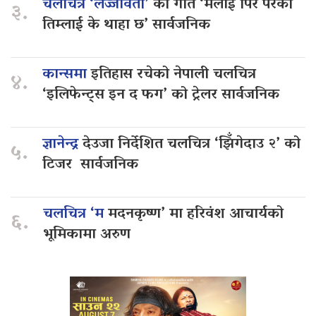
चलचित्र ‘लज्जावती’
को गीत ‘मलाई पिर परेको
३.
तिम्लाई के थाहा छ’ सार्वजनिक
कान्समा
इतिहास रचेको नेपाली चलचित्र
४.
‘इलिफेन्ट्स इन द फग’ को ट्रेलर सार्वजनिक
ज्ञानेन्द्र
देउजा निर्देशित चलचित्र ‘झिँगेदाउ २’ को
५.
टिजर सार्वजनिक
चलचित्र ‘म
मदनकृष्ण’ मा हरिवंश आचार्यको
६.
भूमिकामा अरुण