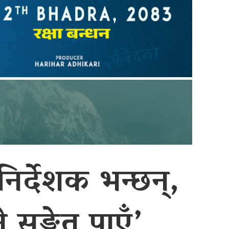
निर्देशक भन्छन्,
 सङ्केत पाएँ’