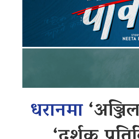
धरानमा
‘अञ्जिल
‘दर्शक प्रति