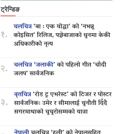
ट्रेन्डिङ
चलचित्र
‘बा : एक योद्धा’ को ‘नभन्नू
१.
कोइसित’ रिलिज, पञ्चेबाजाको धुनमा केकी
अधिकारीको नृत्य
चलचित्र ‘जलाकी’
को पहिलो गीत ‘चाँदी
२.
जलप’ सार्वजनिक
वृत्तचित्र
‘रोड टु एभरेस्ट’ को टिजर र पोस्टर
३.
सार्वजनिक: उमेर र सीमालाई चुनौती दिँदै
सगरमाथाको चुचुरोसम्मको यात्रा
नेपाली
चलचित्र ‘हली’ को नेपालसहित