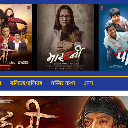
त
बलिउड/हलिउड
तस्बिर कथा
अन्य