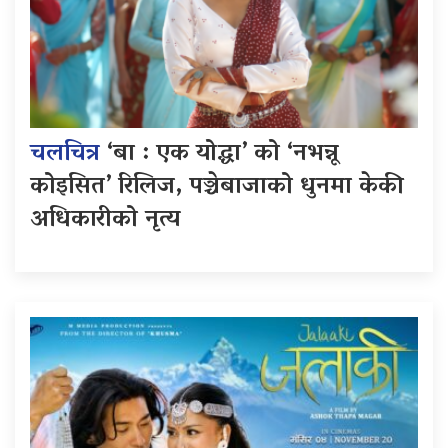
चलचित्र
‘बा : एक योद्धा’ को ‘नभन्नू
कोइसित’ रिलिज, पञ्चेबाजाको धुनमा केकी
अधिकारीको नृत्य