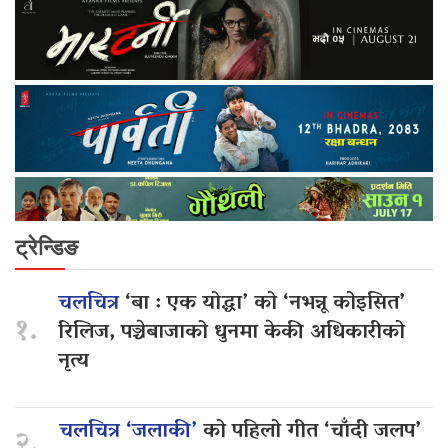
ट्रेन्डिङ
चलचित्र
‘बा : एक योद्धा’ को ‘नभन्नू कोइसित’
१.
रिलिज, पञ्चेबाजाको धुनमा केकी अधिकारीको
नृत्य
चलचित्र ‘जलाकी’
को पहिलो गीत ‘चाँदी जलप’
२.