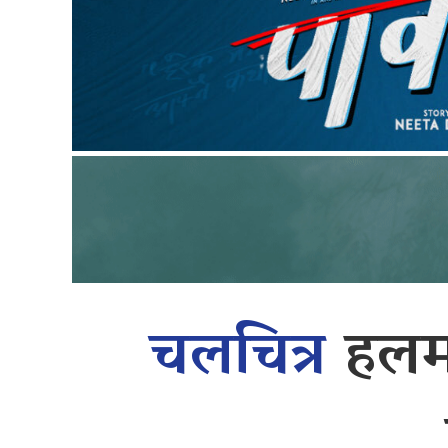
चलचित्र
हलमा