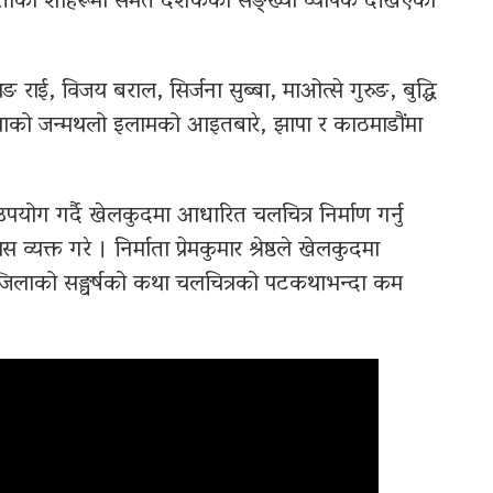
वातीका शोहरूमा समेत दर्शकको सङ्ख्या व्यापक देखिएको
ाई, विजय बराल, सिर्जना सुब्बा, माओत्से गुरुङ, बुद्धि
लाको जन्मथलो इलामको आइतबारे, झापा र काठमाडौंमा
योग गर्दै खेलकुदमा आधारित चलचित्र निर्माण गर्नु
 व्यक्त गरे । निर्माता प्रेमकुमार श्रेष्ठले खेलकुदमा
ै, एन्जिलाको सङ्घर्षको कथा चलचित्रको पटकथाभन्दा कम