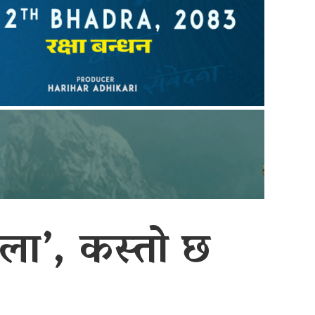
ला’, कस्तो छ
?