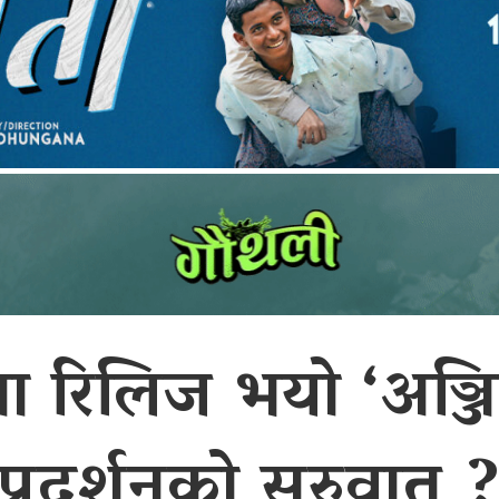
 रिलिज भयो ‘अञ्जि
प्रदर्शनको सुरुवात 