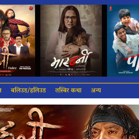
त
बलिउड/हलिउड
तस्बिर कथा
अन्य