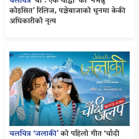
चलचित्र
‘बा : एक योद्धा’ को ‘नभन्नू
कोइसित’ रिलिज, पञ्चेबाजाको धुनमा केकी
अधिकारीको नृत्य
चलचित्र ‘जलाकी’
को पहिलो गीत ‘चाँदी