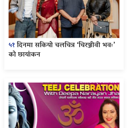
५१
दिनमा सकियो चलचित्र ‘चिरञ्जीवी भवः’
को छायांकन