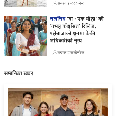
सबस्त इन्टरटेन्मेन्ट
चलचित्र
‘बा : एक योद्धा’ को
‘नभन्नू कोइसित’ रिलिज,
पञ्चेबाजाको धुनमा केकी
अधिकारीको नृत्य
सबस्त इन्टरटेन्मेन्ट
सम्बन्धित खवर