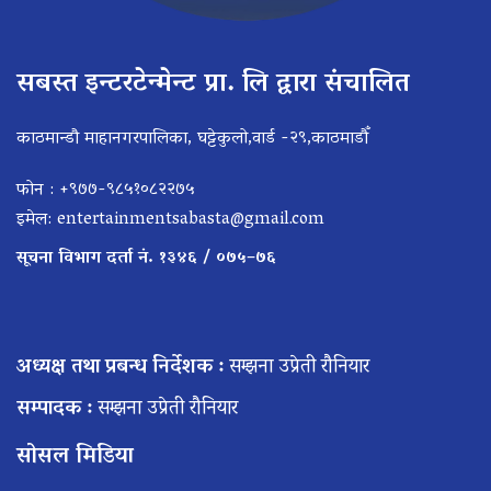
सबस्त इन्टरटेन्मेन्ट प्रा. लि द्वारा संचालित
काठमान्डौ माहानगरपालिका, घट्टेकुलो,वार्ड -२९,काठमाडौँ
फोन : +९७७-९८५१०८२२७५
इमेल:
entertainmentsabasta@gmail.com
सूचना विभाग दर्ता नं. १३४६ / ०७५–७६
अध्यक्ष तथा प्रबन्ध निर्देशक :
सम्झना उप्रेती रौनियार
सम्पादक :
सम्झना उप्रेती रौनियार
सोसल मिडिया