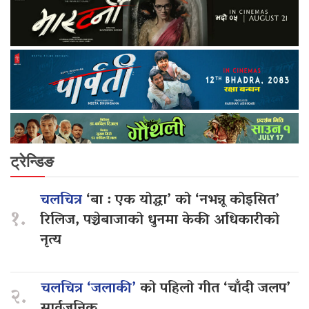
ट्रेन्डिङ
चलचित्र
‘बा : एक योद्धा’ को ‘नभन्नू कोइसित’
१.
रिलिज, पञ्चेबाजाको धुनमा केकी अधिकारीको
नृत्य
चलचित्र ‘जलाकी’
को पहिलो गीत ‘चाँदी जलप’
२.