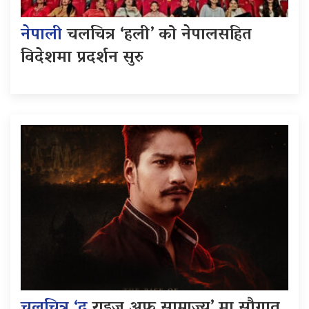
नेपाली
चलचित्र ‘हली’ को नेपालसहित
विदेशमा प्रदर्शन सुरु
चलचित्र ‘द
राइज अफ साम्राज्य’ मा सौगात