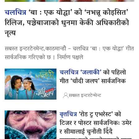
चलचित्र
‘बा : एक योद्धा’ को ‘नभन्नू कोइसित’
रिलिज, पञ्चेबाजाको धुनमा केकी अधिकारीको
नृत्य
सबस्त इन्टरटेनमेन्ट,काठमान्डौ – चलचित्र ‘बा : एक योद्धा’ गीत
सार्वजनिक गरिएको छ । निर्माण पक्षले
चलचित्र ‘जलाकी’
को पहिलो
गीत ‘चाँदी जलप’ सार्वजनिक
सबस्त इन्टरटेन्मेन्ट
वृत्तचित्र
‘रोड टु एभरेस्ट’ को
टिजर र पोस्टर सार्वजनिक: उमेर
र सीमालाई चुनौती दिँदै