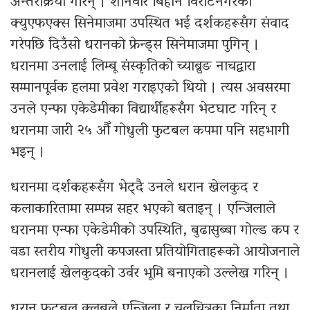
अन्तरक्रिया गरिन् । शनिवार बिहान विराटनगरको
क्युएफएक्स सिनेमाजमा उपस्थित भई दर्शकहरूसँग संवाद
गरेपछि दिउँसो धरानको फ्रेन्ड्स सिनेमाजमा पुगिन् ।
धरानमा उनलाई लिम्बू संस्कृतिको च्याब्रुङ नाचद्वारा
सम्मानपूर्वक हलमा प्रवेश गराइएको थियो । त्यस अवसरमा
उनले एन्फा एकेडेमीका विद्यार्थीहरूसँग भेटघाट गरिन् र
धरानमा जारी २५ औँ गोधुली फुटबल कपमा पनि सहभागी
भइन् ।
धरानमा दर्शकहरूसँग भेट्दै उनले धरान खेलकुद र
कलाकारितामा सम्पन्न सहर भएको बताइन् । एन्जिलाले
धरानमा एन्फा एकेडेमीको उपस्थिति, बुढासुब्बा गोल्ड कप र
वडा स्तरीय गोधुली कपजस्ता प्रतियोगिताहरूको आयोजनाले
धरानलाई खेलकुदको उर्वर भूमि बनाएको उल्लेख गरिन् ।
धरान फुटबल क्लबले एन्जिला र चलचित्रका निर्माता तथा