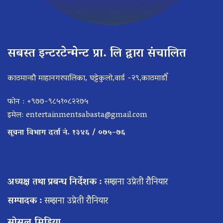
सबस्त इन्टरटेन्मेन्ट प्रा. लि द्वारा संचालित
काठमान्डौ माहानगरपालिका, घट्टेकुलो,वार्ड -२९,काठमाडौँ
फोन : +९७७-९८५१०८२२७५
इमेल:
entertainmentsabasta@gmail.com
सूचना विभाग दर्ता नं. १३४६ / ०७५–७६
अध्यक्ष तथा प्रबन्ध निर्देशक :
सम्झना उप्रेती रौनियार
सम्पादक :
सम्झना उप्रेती रौनियार
सोसल मिडिया