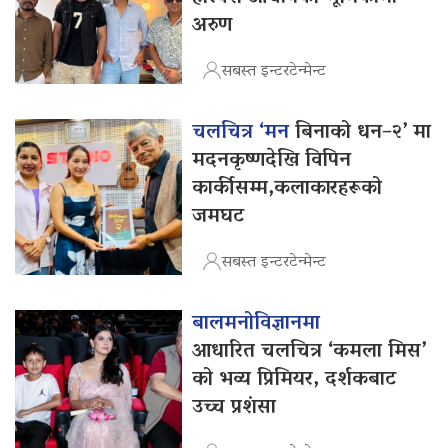
अरुण
सबस्त इन्टरटेन्मेन्ट
चलचित्र ‘मन
बिनाको धन–२’ मा
मदनकृष्णदेखि विपिन
कार्कीसम्म,कलाकारहरूको
जमघट
सबस्त इन्टरटेन्मेन्ट
बालमनोविज्ञानमा
आधारित चलचित्र ‘कमला मिस’
को भव्य प्रिमियर, दर्शकबाट
उच्च प्रशंसा