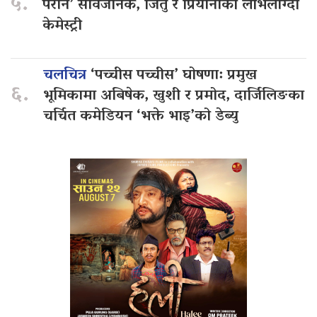
५.
परान’ सार्वजनिक, जितु र प्रियानाको लोभलाग्दो
केमेस्ट्री
चलचित्र
‘पच्चीस पच्चीस’ घोषणा: प्रमुख
६.
भूमिकामा अबिषेक, खुशी र प्रमोद, दार्जिलिङका
चर्चित कमेडियन ‘भक्ते भाइ’को डेब्यु