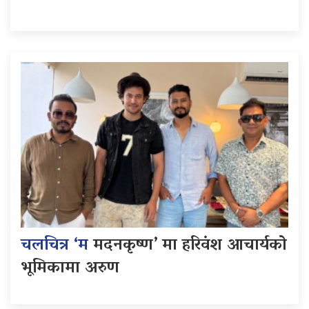
चलचित्र ‘म
मदनकृष्ण’ मा हरिवंश आचार्यको
भूमिकामा अरुण