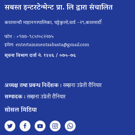
सबस्त इन्टरटेन्मेन्ट प्रा. लि द्वारा संचालित
काठमान्डौ माहानगरपालिका, घट्टेकुलो,वार्ड -२९,काठमाडौँ
फोन : +९७७-९८५१०८२२७५
इमेल:
entertainmentsabasta@gmail.com
सूचना विभाग दर्ता नं. १३४६ / ०७५–७६
अध्यक्ष तथा प्रबन्ध निर्देशक :
सम्झना उप्रेती रौनियार
सम्पादक :
सम्झना उप्रेती रौनियार
सोसल मिडिया