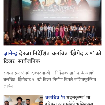
ज्ञानेन्द्र
देउजा निर्देशित चलचित्र ‘झिँगेदाउ २’ को
टिजर सार्वजनिक
सबस्त इन्टरटेनमेन्ट,काठमान्डौ – निर्देशक ज्ञानेन्द्र देउजाको
चलचित्र ‘झिँगेदाउ २’ को टिजर निर्माण टिमले ललितपुरस्थित
लबिम
चलचित्र ‘म
मदनकृष्ण’ मा
हरिवंश आचार्यको भूमिकामा