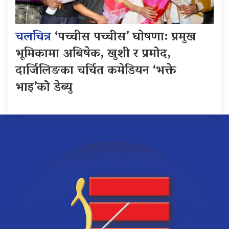
चलचित्र
‘पच्चीस पच्चीस’ घोषणा: प्रमुख
भूमिकामा अबिषेक, खुशी र प्रमोद,
दार्जिलिङका चर्चित कमेडियन ‘भक्ते
भाइ’को डेब्यु