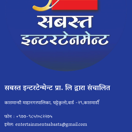
सबस्त इन्टरटेन्मेन्ट प्रा. लि द्वारा संचालित
काठमान्डौ माहानगरपालिका, घट्टेकुलो,वार्ड -२९,काठमाडौँ
फोन : +९७७-९८५१०८२२७५
इमेल:
entertainmentsabasta@gmail.com