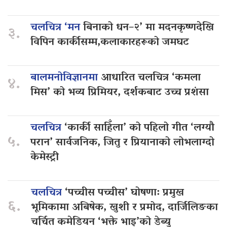
चलचित्र ‘मन
बिनाको धन–२’ मा मदनकृष्णदेखि
३.
विपिन कार्कीसम्म,कलाकारहरूको जमघट
बालमनोविज्ञानमा
आधारित चलचित्र ‘कमला
४.
मिस’ को भव्य प्रिमियर, दर्शकबाट उच्च प्रशंसा
चलचित्र
‘कार्की साहिँला’ को पहिलो गीत ‘लग्यौ
५.
परान’ सार्वजनिक, जितु र प्रियानाको लोभलाग्दो
केमेस्ट्री
चलचित्र
‘पच्चीस पच्चीस’ घोषणा: प्रमुख
६.
भूमिकामा अबिषेक, खुशी र प्रमोद, दार्जिलिङका
चर्चित कमेडियन ‘भक्ते भाइ’को डेब्यु