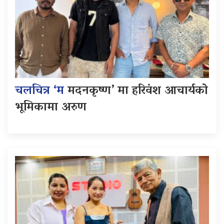
चलचित्र ‘म
मदनकृष्ण’ मा हरिवंश आचार्यको
भूमिकामा अरुण