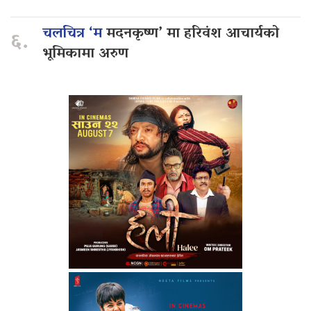
चलचित्र ‘म
मदनकृष्ण’ मा हरिवंश आचार्यको
६.
भूमिकामा अरुण