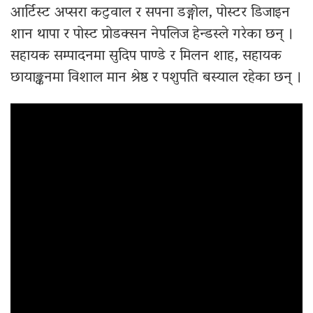
आर्टिस्ट अप्सरा कटुवाल र सपना डङ्गोल, पोस्टर डिजाइन
शान थापा र पोस्ट प्रोडक्सन नेपलिज हेन्डस्ले गरेका छन् ।
सहायक सम्पादनमा सुदिप पाण्डे र मिलन शाह, सहायक
छायाङ्कनमा विशाल मान श्रेष्ठ र पशुपति बस्याल रहेका छन् ।