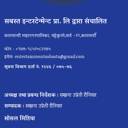
सबस्त इन्टरटेन्मेन्ट प्रा. लि द्वारा संचालित
काठमान्डौ माहानगरपालिका, घट्टेकुलो,वार्ड -२९,काठमाडौँ
फोन : +९७७-९८५१०८२२७५
इमेल:
entertainmentsabasta@gmail.com
सूचना विभाग दर्ता नं. १३४६ / ०७५–७६
अध्यक्ष तथा प्रबन्ध निर्देशक :
सम्झना उप्रेती रौनियार
सम्पादक :
सम्झना उप्रेती रौनियार
सोसल मिडिया