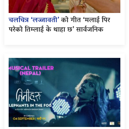
चलचित्र ‘लज्जावती’
को गीत ‘मलाई पिर
परेको तिम्लाई के थाहा छ’ सार्वजनिक