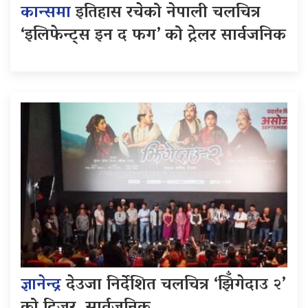
कान्समा
इतिहास रचेको नेपाली चलचित्र
‘इलिफेन्ट्स इन द फग’ को ट्रेलर सार्वजनिक
ज्ञानेन्द्र
देउजा निर्देशित चलचित्र ‘झिँगेदाउ २’