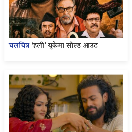
चलचित्र
‘हली’ युकेमा सोल्ड आउट