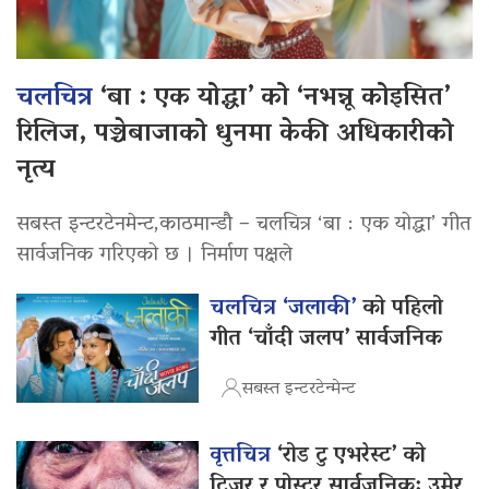
चलचित्र
‘बा : एक योद्धा’ को ‘नभन्नू कोइसित’
रिलिज, पञ्चेबाजाको धुनमा केकी अधिकारीको
नृत्य
सबस्त इन्टरटेनमेन्ट,काठमान्डौ – चलचित्र ‘बा : एक योद्धा’ गीत
सार्वजनिक गरिएको छ । निर्माण पक्षले
चलचित्र ‘जलाकी’
को पहिलो
गीत ‘चाँदी जलप’ सार्वजनिक
सबस्त इन्टरटेन्मेन्ट
वृत्तचित्र
‘रोड टु एभरेस्ट’ को
टिजर र पोस्टर सार्वजनिक: उमेर