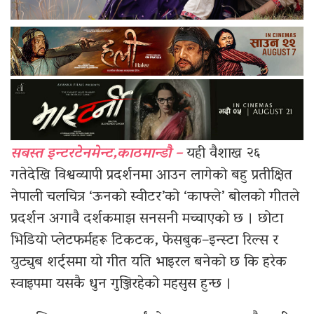
सबस्त इन्टरटेनमेन्ट,काठमान्डौ –
यही वैशाख २६
गतेदेखि विश्वव्यापी प्रदर्शनमा आउन लागेको बहु प्रतीक्षित
नेपाली चलचित्र ‘ऊनको स्वीटर’को ‘काफ्ले’ बोलको गीतले
प्रदर्शन अगावै दर्शकमाझ सनसनी मच्चाएको छ । छोटा
भिडियो प्लेटफर्महरू टिकटक, फेसबुक–इन्स्टा रिल्स र
युट्युब शर्ट्समा यो गीत यति भाइरल बनेको छ कि हरेक
स्वाइपमा यसकै धुन गुञ्जिरहेको महसुस हुन्छ ।