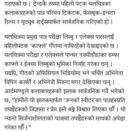
गराएको छ । ट्रेन्डकै रुपमा पहिलो पटक चलचित्रका
कलाकारहरूको पात्र परिचय टिकटक, फेसबुक–इन्स्टा
रिल्स र युट्युब शर्ट्समार्फत सार्वजनिक गरिएको हो ।
चलचित्रमा प्रमुख पात्र परीक्षा लिम्बु र एलेक्स पारसलाई
पहिलोपटक ‘काफ्ले’ गीतमा नाचिरहेको देखाइएको छ ।
चलचित्रमा परीक्षा र एलेक्सले पान्थर नवमीडाँडाका डम्बर
काफ्ले र ईक्सा लिम्बुको भूमिका निर्वाह गरेका छन् ।
यद्यपि, गीतको अफिसियल भिडियोमा भने चर्चित अभिनेता
विपिन कार्की र अभिनेत्री मिरुना मगर देखिएका छन् ।
आर्टमाण्डूले कलाकारहरूको झलक सार्वजनिक गर्दै भनेको
छ, “हामीले यो झलकमार्फत ‘ऊनको स्वीटर’का पात्रहरूप्रति
तपाईँहरूको जिज्ञासा र प्रेम झनै बढ्ने विश्वास लिएका छौँ । यो
न्यानो सिर्जनाशीलताको यात्रामा तपाईँहरूको साथको अपेक्षा
गरेका छौँ ।”