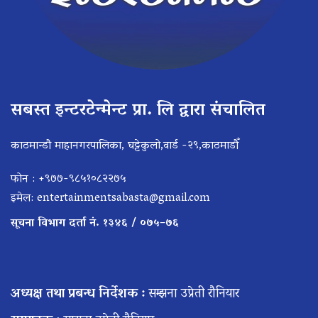
सबस्त इन्टरटेन्मेन्ट प्रा. लि द्वारा संचालित
काठमान्डौ माहानगरपालिका, घट्टेकुलो,वार्ड -२९,काठमाडौँ
फोन : +९७७-९८५१०८२२७५
इमेल:
entertainmentsabasta@gmail.com
सूचना विभाग दर्ता नं. १३४६ / ०७५–७६
अध्यक्ष तथा प्रबन्ध निर्देशक :
सम्झना उप्रेती रौनियार