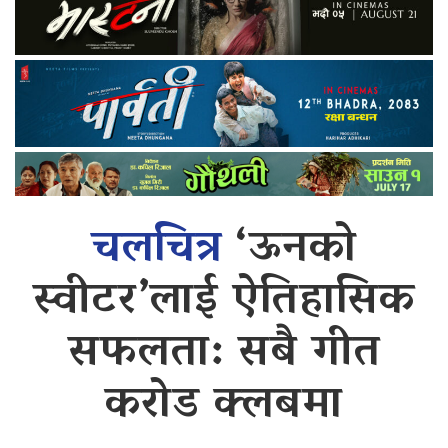
चलचित्र
‘ऊनको
स्वीटर’लाई ऐतिहासिक
सफलता: सबै गीत
करोड क्लबमा