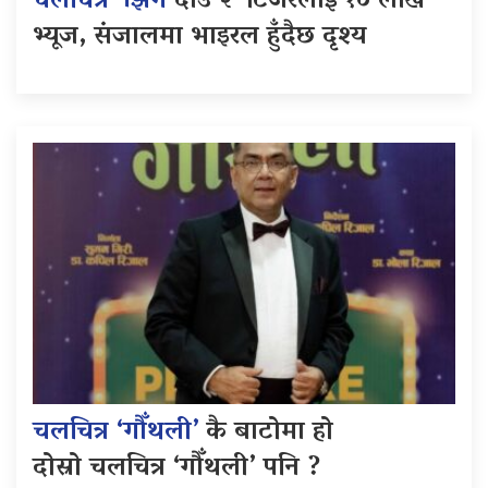
चलचित्र ‘झिंगे
दाउ २’ टिजरलाई १० लाख
भ्यूज, संजालमा भाइरल हुँदैछ दृश्य
चलचित्र ‘गौँथली’
कै बाटोमा हो
दोस्रो चलचित्र ‘गौँथली’ पनि ?