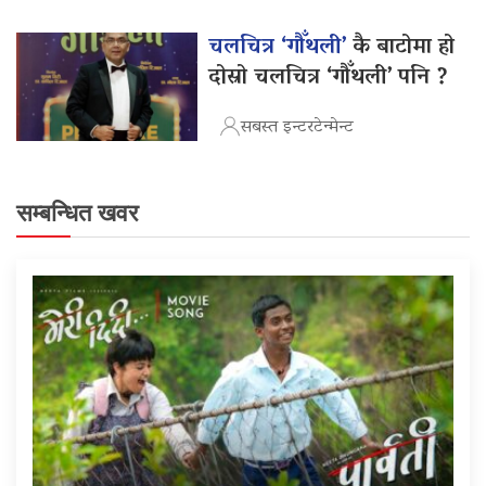
चलचित्र ‘गौँथली’
कै बाटोमा हो
दोस्रो चलचित्र ‘गौँथली’ पनि ?
सबस्त इन्टरटेन्मेन्ट
सम्बन्धित खवर