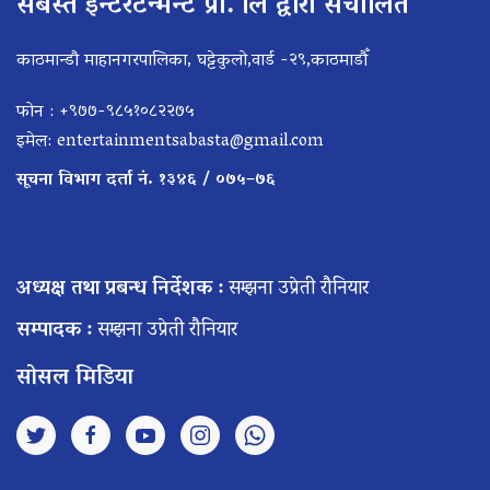
सबस्त इन्टरटेन्मेन्ट प्रा. लि द्वारा संचालित
काठमान्डौ माहानगरपालिका, घट्टेकुलो,वार्ड -२९,काठमाडौँ
फोन : +९७७-९८५१०८२२७५
इमेल:
entertainmentsabasta@gmail.com
सूचना विभाग दर्ता नं. १३४६ / ०७५–७६
अध्यक्ष तथा प्रबन्ध निर्देशक :
सम्झना उप्रेती रौनियार
सम्पादक :
सम्झना उप्रेती रौनियार
सोसल मिडिया