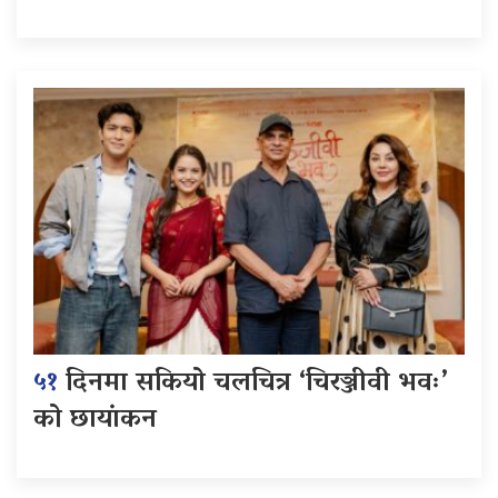
५१
दिनमा सकियो चलचित्र ‘चिरञ्जीवी भवः’
को छायांकन