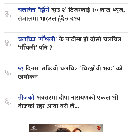
चलचित्र ‘झिंगे
दाउ २’ टिजरलाई १० लाख भ्यूज,
३.
संजालमा भाइरल हुँदैछ दृश्य
चलचित्र ‘गौँथली’
कै बाटोमा हो दोस्रो चलचित्र
४.
‘गौँथली’ पनि ?
५१
दिनमा सकियो चलचित्र ‘चिरञ्जीवी भवः’ को
५.
छायांकन
तीजको
अवसरमा दीपा नारायणको एकल शो
६.
तीजको रहर आयो बरी लै…