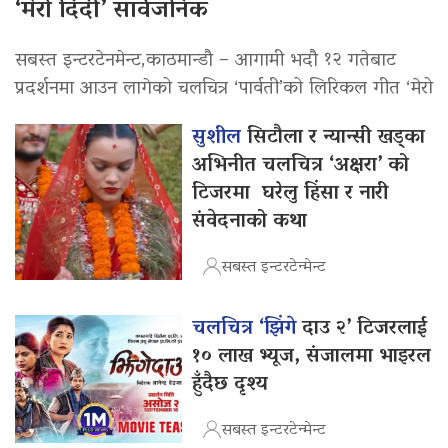
‘मेरो दिदी’ सार्वजनिक
सबस्त इन्टरटेनमेन्ट,काठमान्डौ – आगामी भदौ १२ गतेबाट
प्रदर्शनमा आउन लागेको चलचित्र ‘पार्वती’को लिरिकल गीत ‘मेरो
सुशील
सिटौला र न्यान्सी खड्का
अभिनीत चलचित्र ‘अक्षरा’ को
टिजरमा घरेलु हिंसा र नारी
संवेदनाको कथा
सबस्त इन्टरटेन्मेन्ट
चलचित्र ‘झिंगे
दाउ २’ टिजरलाई
१० लाख भ्यूज, संजालमा भाइरल
हुँदैछ दृश्य
सबस्त इन्टरटेन्मेन्ट