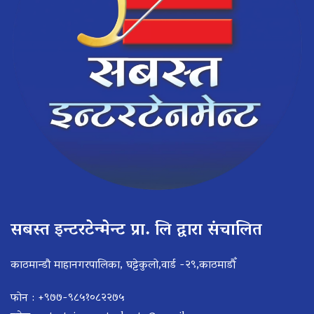
सबस्त इन्टरटेन्मेन्ट प्रा. लि द्वारा संचालित
काठमान्डौ माहानगरपालिका, घट्टेकुलो,वार्ड -२९,काठमाडौँ
फोन : +९७७-९८५१०८२२७५