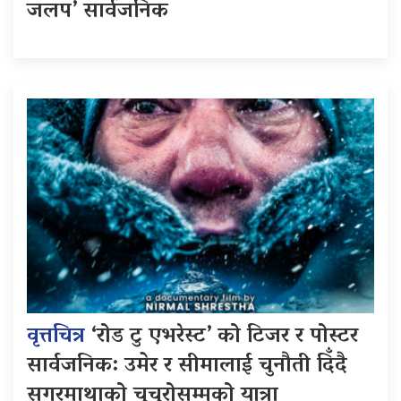
जलप’ सार्वजनिक
वृत्तचित्र
‘रोड टु एभरेस्ट’ को टिजर र पोस्टर
सार्वजनिक: उमेर र सीमालाई चुनौती दिँदै
सगरमाथाको चुचुरोसम्मको यात्रा