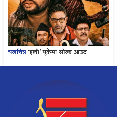
चलचित्र
‘हली’ युकेमा सोल्ड आउट