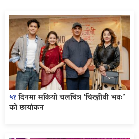
५१
दिनमा सकियो चलचित्र ‘चिरञ्जीवी भवः’
को छायांकन