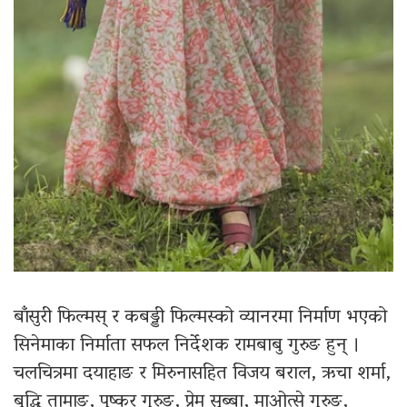
बाँसुरी फिल्मस् र कबड्डी फिल्मस्को व्यानरमा निर्माण भएको
सिनेमाका निर्माता सफल निर्देशक रामबाबु गुरुङ हुन् ।
चलचित्रमा दयाहाङ र मिरुनासहित विजय बराल, ऋचा शर्मा,
बुद्धि तामाङ, पुष्कर गुरुङ, प्रेम सुब्बा, माओत्से गुरुङ,