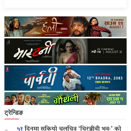
ट्रेन्डिङ
५१
दिनमा सकियो चलचित्र ‘चिरञ्जीवी भवः’ को