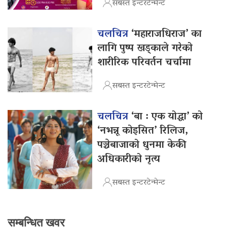
सबस्त इन्टरटेन्मेन्ट
चलचित्र
‘महाराजधिराज’ का
लागि पुष्प खड्काले गरेको
शारीरिक परिवर्तन चर्चामा
सबस्त इन्टरटेन्मेन्ट
चलचित्र
‘बा : एक योद्धा’ को
‘नभन्नू कोइसित’ रिलिज,
पञ्चेबाजाको धुनमा केकी
अधिकारीको नृत्य
सबस्त इन्टरटेन्मेन्ट
सम्बन्धित खवर