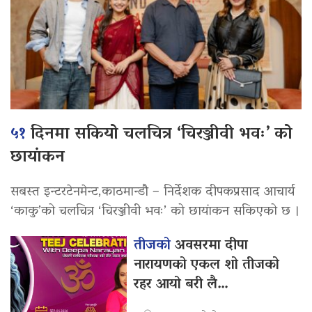
५१
दिनमा सकियो चलचित्र ‘चिरञ्जीवी भवः’ को
छायांकन
सबस्त इन्टरटेनमेन्ट,काठमान्डौ – निर्देशक दीपकप्रसाद आचार्य
‘काकु’को चलचित्र ‘चिरञ्जीवी भवः’ को छायांकन सकिएको छ ।
तीजको
अवसरमा दीपा
नारायणको एकल शो तीजको
रहर आयो बरी लै…