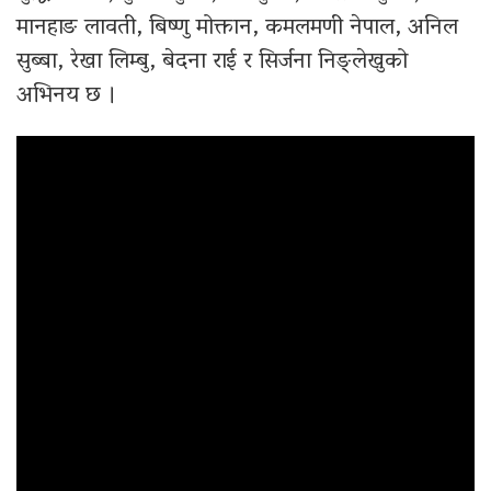
मानहाङ लावती, बिष्णु मोक्तान, कमलमणी नेपाल, अनिल
सुब्बा, रेखा लिम्बु, बेदना राई र सिर्जना निङ्लेखुको
अभिनय छ ।