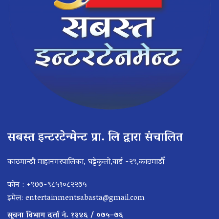
सबस्त इन्टरटेन्मेन्ट प्रा. लि द्वारा संचालित
काठमान्डौ माहानगरपालिका, घट्टेकुलो,वार्ड -२९,काठमाडौँ
फोन : +९७७-९८५१०८२२७५
इमेल:
entertainmentsabasta@gmail.com
सूचना विभाग दर्ता नं. १३४६ / ०७५–७६