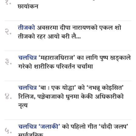
१.
छायांकन
तीजको
अवसरमा दीपा नारायणको एकल शो
२.
तीजको रहर आयो बरी लै…
चलचित्र
‘महाराजधिराज’ का लागि पुष्प खड्काले
३.
गरेको शारीरिक परिवर्तन चर्चामा
चलचित्र
‘बा : एक योद्धा’ को ‘नभन्नू कोइसित’
४.
रिलिज, पञ्चेबाजाको धुनमा केकी अधिकारीको
नृत्य
चलचित्र ‘जलाकी’
को पहिलो गीत ‘चाँदी जलप’
५.