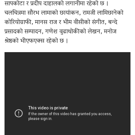
सापकोटा र प्रदीप दाहालको लगानीमा रहेको छ ।
चलचित्रमा सौरभ लामाको छायांकन, रामजी लामिछानेको
कोरियोग्राफी, मानस राज र भीम वीसीको संगीत, बन्दे
प्रसादको सम्पादन, गणेश वुढाथोकीको लेखन, मनोज
श्रेष्ठको भीएफएक्स रहेको छ ।