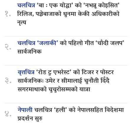
चलचित्र
‘बा : एक योद्धा’ को ‘नभन्नू कोइसित’
१.
रिलिज, पञ्चेबाजाको धुनमा केकी अधिकारीको
नृत्य
चलचित्र ‘जलाकी’
को पहिलो गीत ‘चाँदी जलप’
२.
सार्वजनिक
वृत्तचित्र
‘रोड टु एभरेस्ट’ को टिजर र पोस्टर
३.
सार्वजनिक: उमेर र सीमालाई चुनौती दिँदै
सगरमाथाको चुचुरोसम्मको यात्रा
नेपाली
चलचित्र ‘हली’ को नेपालसहित विदेशमा
४.
प्रदर्शन सुरु