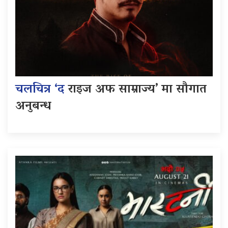
चलचित्र ‘द
राइज अफ साम्राज्य’ मा सौगात
अनुबन्ध