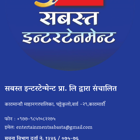
सबस्त इन्टरटेन्मेन्ट प्रा. लि द्वारा संचालित
काठमान्डौ माहानगरपालिका, घट्टेकुलो,वार्ड -२९,काठमाडौँ
फोन : +९७७-९८५१०८२२७५
इमेल:
entertainmentsabasta@gmail.com
सूचना विभाग दर्ता नं. १३४६ / ०७५–७६