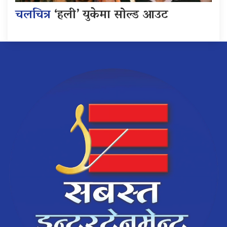
चलचित्र
‘हली’ युकेमा सोल्ड आउट