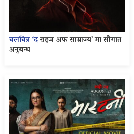
चलचित्र ‘द
राइज अफ साम्राज्य’ मा सौगात
अनुबन्ध