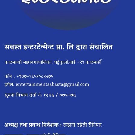
सबस्त इन्टरटेन्मेन्ट प्रा. लि द्वारा संचालित
काठमान्डौ माहानगरपालिका, घट्टेकुलो,वार्ड -२९,काठमाडौँ
फोन : +९७७-९८५१०८२२७५
इमेल:
entertainmentsabasta@gmail.com
सूचना विभाग दर्ता नं. १३४६ / ०७५–७६
अध्यक्ष तथा प्रबन्ध निर्देशक :
सम्झना उप्रेती रौनियार