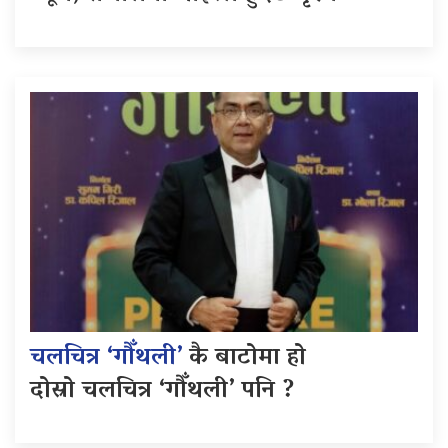
चलचित्र ‘गौँथली’
कै बाटोमा हो
दोस्रो चलचित्र ‘गौँथली’ पनि ?