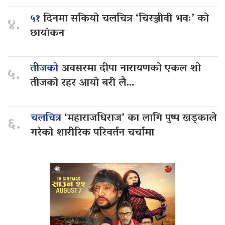
५१
दिनमा सकियो चलचित्र ‘चिरञ्जीवी भवः’ को
४.
छायांकन
तीजको
अवसरमा दीपा नारायणको एकल शो
५.
तीजको रहर आयो बरी लै…
चलचित्र
‘महाराजधिराज’ का लागि पुष्प खड्काले
६.
गरेको शारीरिक परिवर्तन चर्चामा