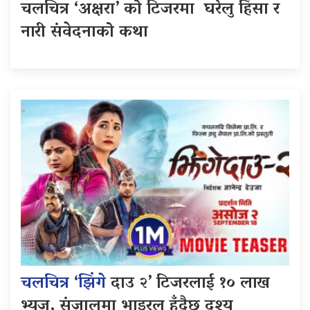
चलचित्र ‘अक्षरा’ को टिजरमा घरेलु हिंसा र
नारी संवेदनाको कथा
चलचित्र ‘झिंगे
दाउ २’ टिजरलाई १० लाख
भ्यूज, संजालमा भाइरल हुँदैछ दृश्य