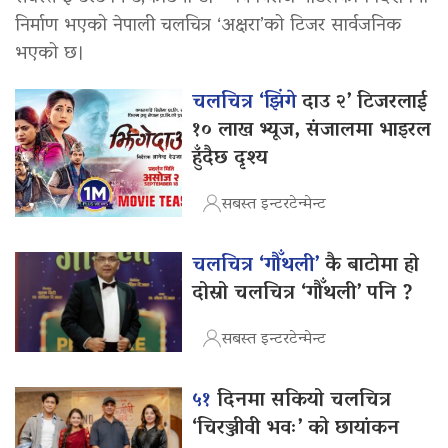
निर्माण भएको नेपाली चलचित्र ‘अक्षरा’को टिजर सार्वजनिक
भएको छ।
चलचित्र ‘झिंगे
दाउ २’ टिजरलाई
१० लाख भ्यूज, संजालमा भाइरल
हुँदैछ दृश्य
सबस्त इन्टरटेन्मेन्ट
चलचित्र ‘गौँथली’
कै बाटोमा हो
दोस्रो चलचित्र ‘गौँथली’ पनि ?
सबस्त इन्टरटेन्मेन्ट
५१
दिनमा सकियो चलचित्र
‘चिरञ्जीवी भवः’ को छायांकन