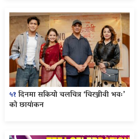
५१
दिनमा सकियो चलचित्र ‘चिरञ्जीवी भवः’
को छायांकन