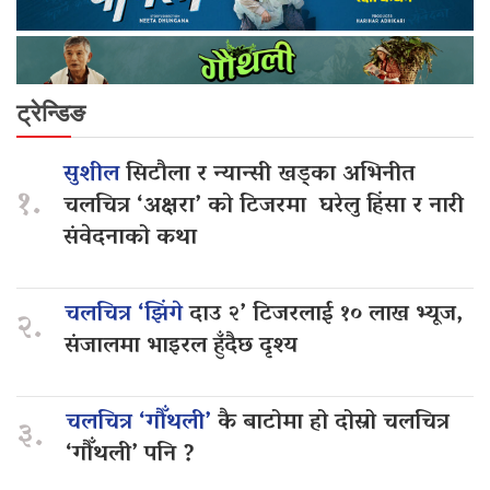
ट्रेन्डिङ
सुशील
सिटौला र न्यान्सी खड्का अभिनीत
१.
चलचित्र ‘अक्षरा’ को टिजरमा घरेलु हिंसा र नारी
संवेदनाको कथा
चलचित्र ‘झिंगे
दाउ २’ टिजरलाई १० लाख भ्यूज,
२.
संजालमा भाइरल हुँदैछ दृश्य
चलचित्र ‘गौँथली’
कै बाटोमा हो दोस्रो चलचित्र
३.
‘गौँथली’ पनि ?