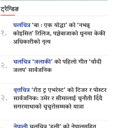
ट्रेन्डिङ
चलचित्र
‘बा : एक योद्धा’ को ‘नभन्नू
१.
कोइसित’ रिलिज, पञ्चेबाजाको धुनमा केकी
अधिकारीको नृत्य
चलचित्र ‘जलाकी’
को पहिलो गीत ‘चाँदी
२.
जलप’ सार्वजनिक
वृत्तचित्र
‘रोड टु एभरेस्ट’ को टिजर र पोस्टर
३.
सार्वजनिक: उमेर र सीमालाई चुनौती दिँदै
सगरमाथाको चुचुरोसम्मको यात्रा
नेपाली
चलचित्र ‘हली’ को नेपालसहित