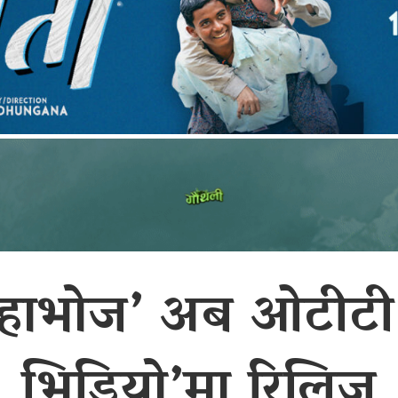
हाभोज’ अब ओटीट
भिडियो’मा रिलिज