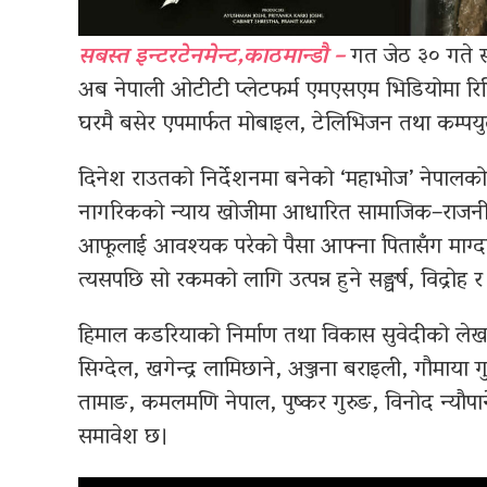
सबस्त इन्टरटेनमेन्ट,काठमान्डौ –
गत जेठ ३० गते सा
अब नेपाली ओटीटी प्लेटफर्म एमएसएम भिडियोमा रि
घरमै बसेर एपमार्फत मोबाइल, टेलिभिजन तथा कम्पयुट
दिनेश राउतको निर्देशनमा बनेको ‘महाभोज’ नेपालको
नागरिकको न्याय खोजीमा आधारित सामाजिक–राजनीति
आफूलाई आवश्यक परेको पैसा आफ्ना पितासँग माग्
त्यसपछि सो रकमको लागि उत्पन्न हुने सङ्घर्ष, विद्रोह
हिमाल कडरियाको निर्माण तथा विकास सुवेदीको लेख
सिग्देल, खगेन्द्र लामिछाने, अञ्जना बराइली, गौमाया 
तामाङ, कमलमणि नेपाल, पुष्कर गुरुङ, विनोद न्
समावेश छ।