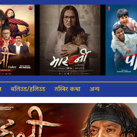
त
बलिउड/हलिउड
तस्बिर कथा
अन्य