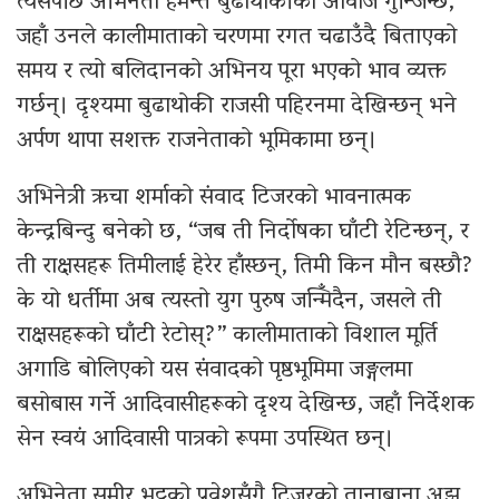
त्यसपछि अभिनेता हेमन्त बुढाथोकीको आवाज गुन्जिन्छ,
जहाँ उनले कालीमाताको चरणमा रगत चढाउँदै बिताएको
समय र त्यो बलिदानको अभिनय पूरा भएको भाव व्यक्त
गर्छन्। दृश्यमा बुढाथोकी राजसी पहिरनमा देखिन्छन् भने
अर्पण थापा सशक्त राजनेताको भूमिकामा छन्।
अभिनेत्री ऋचा शर्माको संवाद टिजरको भावनात्मक
केन्द्रबिन्दु बनेको छ, “जब ती निर्दोषका घाँटी रेटिन्छन्, र
ती राक्षसहरू तिमीलाई हेरेर हाँस्छन्, तिमी किन मौन बस्छौ?
के यो धर्तीमा अब त्यस्तो युग पुरुष जन्मिँदैन, जसले ती
राक्षसहरूको घाँटी रेटोस्?” कालीमाताको विशाल मूर्ति
अगाडि बोलिएको यस संवादको पृष्ठभूमिमा जङ्गलमा
बसोबास गर्ने आदिवासीहरूको दृश्य देखिन्छ, जहाँ निर्देशक
सेन स्वयं आदिवासी पात्रको रूपमा उपस्थित छन्।
अभिनेता समीर भट्टको प्रवेशसँगै टिजरको तानाबाना अझ