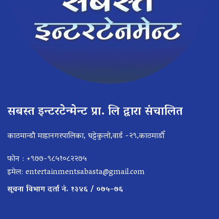
सबस्त इन्टरटेन्मेन्ट प्रा. लि द्वारा संचालित
काठमान्डौ माहानगरपालिका, घट्टेकुलो,वार्ड -२९,काठमाडौँ
फोन : +९७७-९८५१०८२२७५
इमेल:
entertainmentsabasta@gmail.com
सूचना विभाग दर्ता नं. १३४६ / ०७५–७६