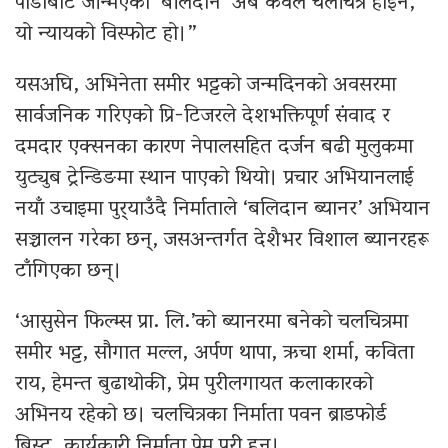
पीडाबाट जन्मिएको ‘बलिदान’ अब केवल चलचित्र होइन,
यो न्यायको विस्फोट हो।”
यसअघि, अभिनेता समीर भट्टको जन्मदिनको अवसरमा
सार्वजनिक गरिएको प्रि-टिजरले देशभक्तिपूर्ण संवाद र
दमदार एक्सनका कारण नेपालसहित दर्जन बढी मुलुकमा
युट्युब ट्रेन्डिङमा स्थान पाएको थियो। प्रचार अभियानलाई
नयाँ उचाइमा पुर्‍याउँदै निर्माताले ‘बलिदान ब्यानर’ अभियान
सञ्चालन गरेका छन्, जसअन्तर्गत देशैभर विशाल ब्यानरहरू
टाँगिएका छन्।
‘आसुसेन फिल्म्स प्रा. लि.’को ब्यानरमा बनेको चलचित्रमा
समीर भट्ट, सौगात मल्ल, अर्पण थापा, ऋचा शर्मा, कविता
राय, हेमन्त बुढाथोकी, प्रेम पुरीलगायत कलाकारको
अभिनय रहेको छ। चलचित्रका निर्माता पवन ब्राडफोर्ड
बिस्ट, कार्यकारी निर्माता प्रेम पुरी हुन्।