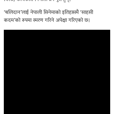
‘बलिदान’लाई नेपाली सिनेमाको इतिहासमै ‘साहसी
कदम’को रूपमा स्मरण गरिने अपेक्षा गरिएको छ।