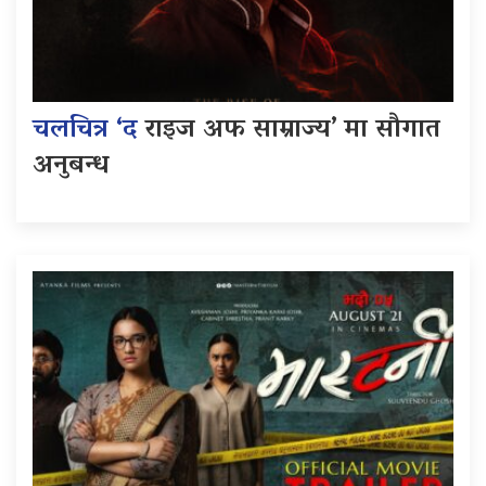
चलचित्र ‘द
राइज अफ साम्राज्य’ मा सौगात
अनुबन्ध