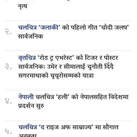
नृत्य
चलचित्र ‘जलाकी’
को पहिलो गीत ‘चाँदी जलप’
२.
सार्वजनिक
वृत्तचित्र
‘रोड टु एभरेस्ट’ को टिजर र पोस्टर
३.
सार्वजनिक: उमेर र सीमालाई चुनौती दिँदै
सगरमाथाको चुचुरोसम्मको यात्रा
नेपाली
चलचित्र ‘हली’ को नेपालसहित विदेशमा
४.
प्रदर्शन सुरु
चलचित्र ‘द
राइज अफ साम्राज्य’ मा सौगात
५.
अनुबन्ध