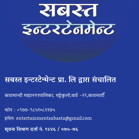
सबस्त इन्टरटेन्मेन्ट प्रा. लि द्वारा संचालित
काठमान्डौ माहानगरपालिका, घट्टेकुलो,वार्ड -२९,काठमाडौँ
फोन : +९७७-९८५१०८२२७५
इमेल:
entertainmentsabasta@gmail.com
सूचना विभाग दर्ता नं. १३४६ / ०७५–७६