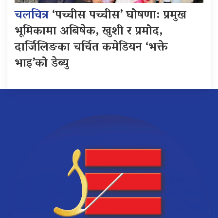
चलचित्र
‘पच्चीस पच्चीस’ घोषणा: प्रमुख
भूमिकामा अबिषेक, खुशी र प्रमोद,
दार्जिलिङका चर्चित कमेडियन ‘भक्ते
भाइ’को डेब्यु