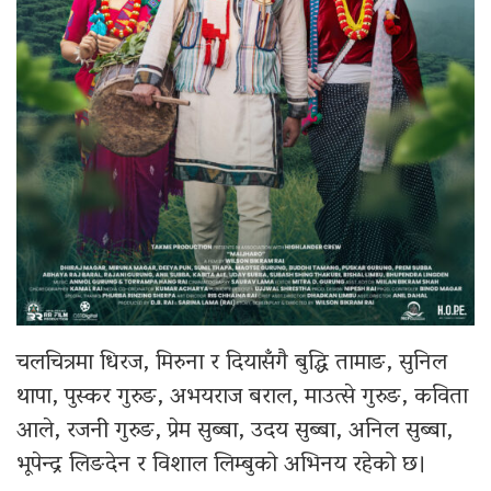
चलचित्रमा धिरज, मिरुना र दियासँगै बुद्धि तामाङ, सुनिल
थापा, पुस्कर गुरुङ, अभयराज बराल, माउत्से गुरुङ, कविता
आले, रजनी गुरुङ, प्रेम सुब्बा, उदय सुब्बा, अनिल सुब्बा,
भूपेन्द्र लिङदेन र विशाल लिम्बुको अभिनय रहेको छ।