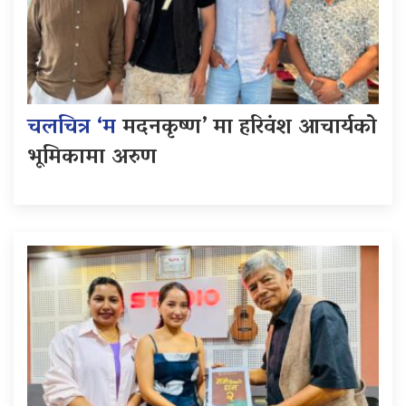
चलचित्र ‘म
मदनकृष्ण’ मा हरिवंश आचार्यको
भूमिकामा अरुण