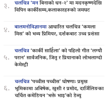
चलचित्र ‘मन
बिनाको धन–२’ मा मदनकृष्णदेखि
३.
विपिन कार्कीसम्म,कलाकारहरूको जमघट
बालमनोविज्ञानमा
आधारित चलचित्र ‘कमला
४.
मिस’ को भव्य प्रिमियर, दर्शकबाट उच्च प्रशंसा
चलचित्र
‘कार्की साहिँला’ को पहिलो गीत ‘लग्यौ
५.
परान’ सार्वजनिक, जितु र प्रियानाको लोभलाग्दो
केमेस्ट्री
चलचित्र
‘पच्चीस पच्चीस’ घोषणा: प्रमुख
६.
भूमिकामा अबिषेक, खुशी र प्रमोद, दार्जिलिङका
चर्चित कमेडियन ‘भक्ते भाइ’को डेब्यु