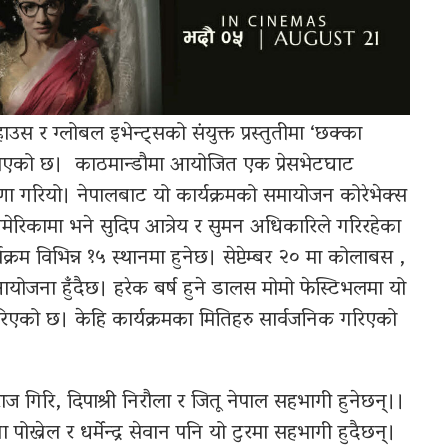
ाउस र ग्लोबल इभेन्ट्सको संयुक्त प्रस्तुतीमा ‘छक्का
 भएको छ। काठमान्डौमा आयोजित एक प्रेसभेटघाट
णा गरियो। नेपालबाट यो कार्यक्रमको समायोजन कोरेभेक्स
अमेरिकामा भने सुदिप आत्रेय र सुमन अधिकारिले गरिरहेका
्यक्रम विभिन्न १५ स्थानमा हुनेछ। सेप्टेम्बर २० मा कोलाबस ,
आयोजना हुँदैछ। हरेक बर्ष हुने डालस मोमो फेस्टिभलमा यो
गरिएको छ। केहि कार्यक्रमका मितिहरु सार्वजनिक गरिएको
 गिरि, दिपाश्री निरौला र जितू नेपाल सहभागी हुनेछन्।।
ख्रेल र धर्मेन्द्र सेवान पनि यो टुरमा सहभागी हुदैछन्।