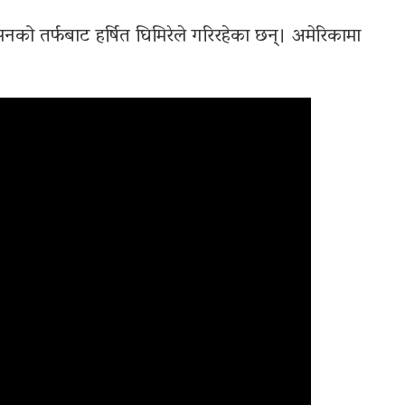
नको तर्फबाट हर्षित घिमिरेले गरिरहेका छन्। अमेरिकामा