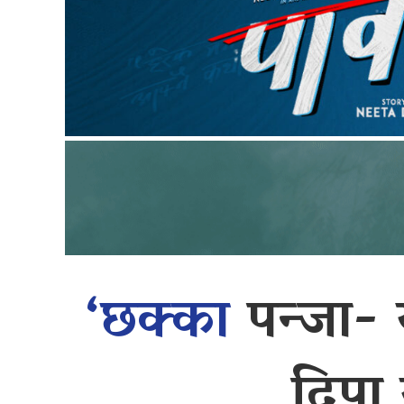
‘छक्का
पन्जा-
दिपा 