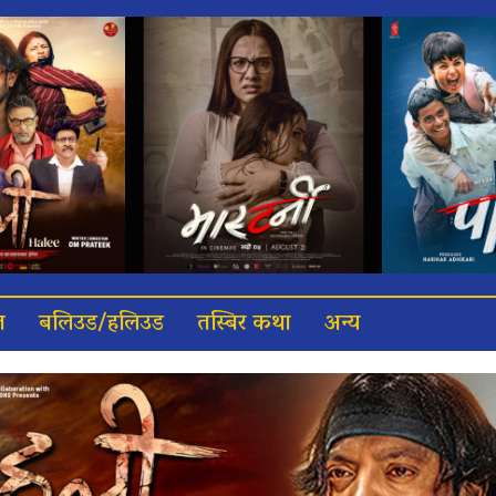
त
बलिउड/हलिउड
तस्बिर कथा
अन्य