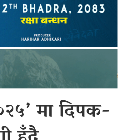
२०२५’ मा दिपक-
 हुँदै