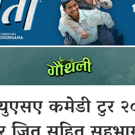
 युएसए कमेडी टुर 
र जितू सहित सहभागी