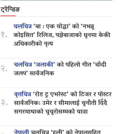
ट्रेन्डिङ
चलचित्र
‘बा : एक योद्धा’ को ‘नभन्नू
१.
कोइसित’ रिलिज, पञ्चेबाजाको धुनमा केकी
अधिकारीको नृत्य
चलचित्र ‘जलाकी’
को पहिलो गीत ‘चाँदी
२.
जलप’ सार्वजनिक
वृत्तचित्र
‘रोड टु एभरेस्ट’ को टिजर र पोस्टर
३.
सार्वजनिक: उमेर र सीमालाई चुनौती दिँदै
सगरमाथाको चुचुरोसम्मको यात्रा
नेपाली
चलचित्र ‘हली’ को नेपालसहित