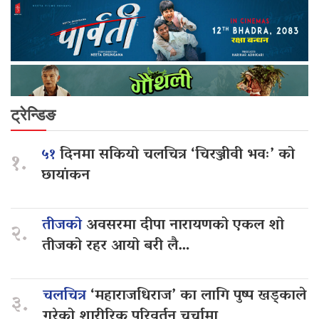
ट्रेन्डिङ
५१
दिनमा सकियो चलचित्र ‘चिरञ्जीवी भवः’ को
१.
छायांकन
तीजको
अवसरमा दीपा नारायणको एकल शो
२.
तीजको रहर आयो बरी लै…
चलचित्र
‘महाराजधिराज’ का लागि पुष्प खड्काले
३.
गरेको शारीरिक परिवर्तन चर्चामा