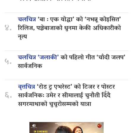
चलचित्र
‘बा : एक योद्धा’ को ‘नभन्नू कोइसित’
४.
रिलिज, पञ्चेबाजाको धुनमा केकी अधिकारीको
नृत्य
चलचित्र ‘जलाकी’
को पहिलो गीत ‘चाँदी जलप’
५.
सार्वजनिक
वृत्तचित्र
‘रोड टु एभरेस्ट’ को टिजर र पोस्टर
६.
सार्वजनिक: उमेर र सीमालाई चुनौती दिँदै
सगरमाथाको चुचुरोसम्मको यात्रा