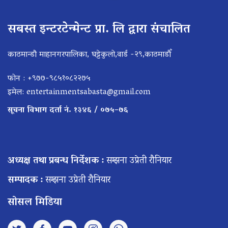
सबस्त इन्टरटेन्मेन्ट प्रा. लि द्वारा संचालित
काठमान्डौ माहानगरपालिका, घट्टेकुलो,वार्ड -२९,काठमाडौँ
फोन : +९७७-९८५१०८२२७५
इमेल:
entertainmentsabasta@gmail.com
सूचना विभाग दर्ता नं. १३४६ / ०७५–७६
अध्यक्ष तथा प्रबन्ध निर्देशक :
सम्झना उप्रेती रौनियार
सम्पादक :
सम्झना उप्रेती रौनियार
सोसल मिडिया