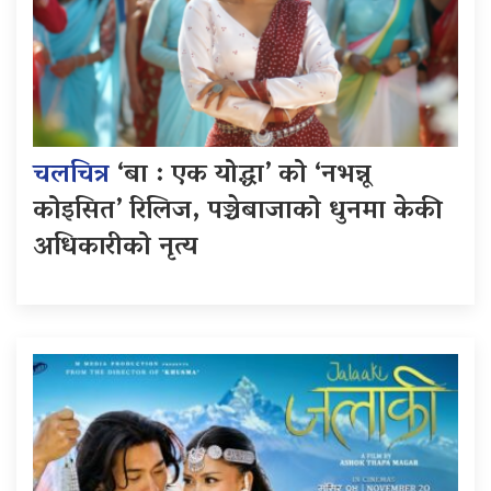
चलचित्र
‘बा : एक योद्धा’ को ‘नभन्नू
कोइसित’ रिलिज, पञ्चेबाजाको धुनमा केकी
अधिकारीको नृत्य