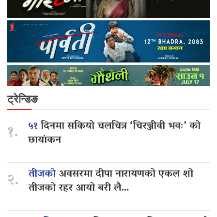
ट्रेन्डिङ
५१
दिनमा सकियो चलचित्र ‘चिरञ्जीवी भवः’ को
१.
छायांकन
तीजको
अवसरमा दीपा नारायणको एकल शो
२.
तीजको रहर आयो बरी लै…