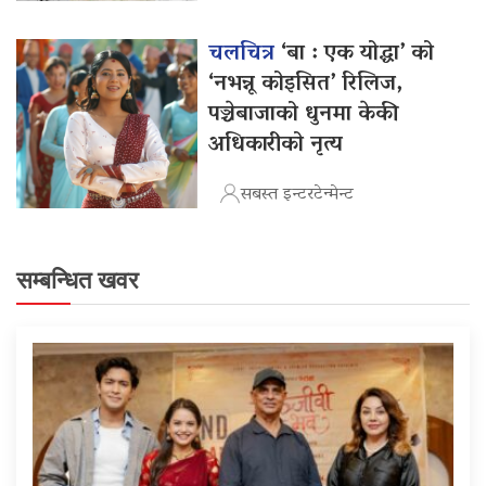
चलचित्र
‘बा : एक योद्धा’ को
‘नभन्नू कोइसित’ रिलिज,
पञ्चेबाजाको धुनमा केकी
अधिकारीको नृत्य
सबस्त इन्टरटेन्मेन्ट
सम्बन्धित खवर