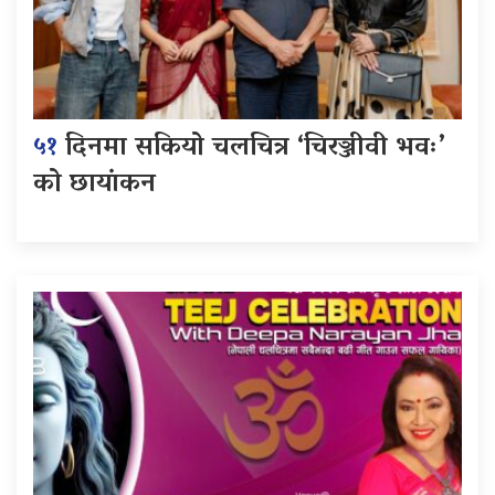
५१
दिनमा सकियो चलचित्र ‘चिरञ्जीवी भवः’
को छायांकन