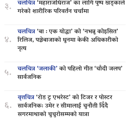
चलचित्र
‘महाराजधिराज’ का लागि पुष्प खड्काले
३.
गरेको शारीरिक परिवर्तन चर्चामा
चलचित्र
‘बा : एक योद्धा’ को ‘नभन्नू कोइसित’
४.
रिलिज, पञ्चेबाजाको धुनमा केकी अधिकारीको
नृत्य
चलचित्र ‘जलाकी’
को पहिलो गीत ‘चाँदी जलप’
५.
सार्वजनिक
वृत्तचित्र
‘रोड टु एभरेस्ट’ को टिजर र पोस्टर
६.
सार्वजनिक: उमेर र सीमालाई चुनौती दिँदै
सगरमाथाको चुचुरोसम्मको यात्रा