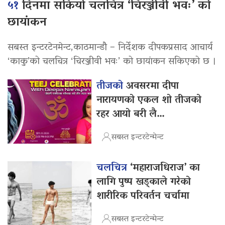
५१
दिनमा सकियो चलचित्र ‘चिरञ्जीवी भवः’ को
छायांकन
सबस्त इन्टरटेनमेन्ट,काठमान्डौ – निर्देशक दीपकप्रसाद आचार्य
‘काकु’को चलचित्र ‘चिरञ्जीवी भवः’ को छायांकन सकिएको छ ।
तीजको
अवसरमा दीपा
नारायणको एकल शो तीजको
रहर आयो बरी लै…
सबस्त इन्टरटेन्मेन्ट
चलचित्र
‘महाराजधिराज’ का
लागि पुष्प खड्काले गरेको
शारीरिक परिवर्तन चर्चामा
सबस्त इन्टरटेन्मेन्ट