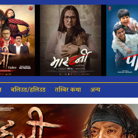
त
बलिउड/हलिउड
तस्बिर कथा
अन्य