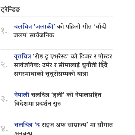
ट्रेन्डिङ
चलचित्र ‘जलाकी’
को पहिलो गीत ‘चाँदी
१.
जलप’ सार्वजनिक
वृत्तचित्र
‘रोड टु एभरेस्ट’ को टिजर र पोस्टर
२.
सार्वजनिक: उमेर र सीमालाई चुनौती दिँदै
सगरमाथाको चुचुरोसम्मको यात्रा
नेपाली
चलचित्र ‘हली’ को नेपालसहित
३.
विदेशमा प्रदर्शन सुरु
चलचित्र ‘द
राइज अफ साम्राज्य’ मा सौगात
४.
अनुबन्ध