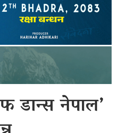
अफ डान्स नेपाल’
्न