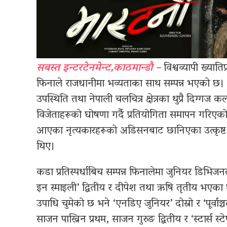
सबस्त इन्टरटेनमेन्ट,काठमान्डौ –
विश्वव्यापी ख्याति
फिनाले राजधानीमा भव्यताका साथ सम्पन्न भएको छ। भा
उपस्थिति तथा नेपाली चलचित्र क्षेत्रका थुप्रै दिग्
विजेताहरूको घोषणा गर्दै प्रतियोगिता समापन गरिएक
आएका नृत्यकारहरूको अडिसनबाट छानिएका उत्कृष्ट प्
थिए।
कडा प्रतिस्पर्धाबिच सम्पन्न फिनालेमा जुनियर डिभिज
इन स्माइली’ द्वितीय र दीपेश तथा ऋषि तृतीय भएका छन
उपाधि चुमेको छ भने ‘एनडिए जुनियर’ दोस्रो र ‘पूर्वाञ
साजन पाख्रिन प्रथम, साजन गुरुङ द्वितीय र ‘स्टार्स 