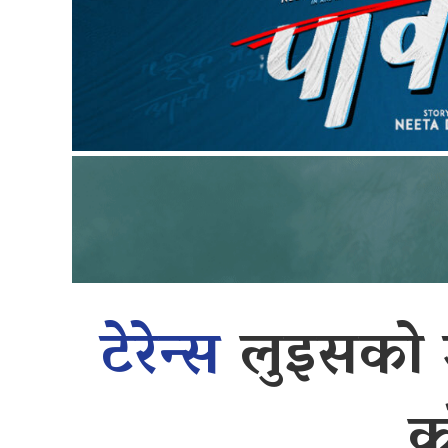
टेरेन्स
लुइसको उ
क