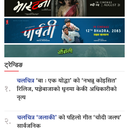
ट्रेन्डिङ
चलचित्र
‘बा : एक योद्धा’ को ‘नभन्नू कोइसित’
१.
रिलिज, पञ्चेबाजाको धुनमा केकी अधिकारीको
नृत्य
चलचित्र ‘जलाकी’
को पहिलो गीत ‘चाँदी जलप’
२.
सार्वजनिक