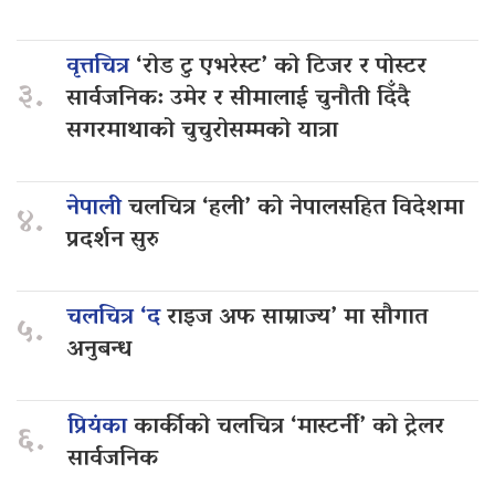
वृत्तचित्र
‘रोड टु एभरेस्ट’ को टिजर र पोस्टर
३.
सार्वजनिक: उमेर र सीमालाई चुनौती दिँदै
सगरमाथाको चुचुरोसम्मको यात्रा
नेपाली
चलचित्र ‘हली’ को नेपालसहित विदेशमा
४.
प्रदर्शन सुरु
चलचित्र ‘द
राइज अफ साम्राज्य’ मा सौगात
५.
अनुबन्ध
प्रियंका
कार्कीको चलचित्र ‘मास्टर्नी’ को ट्रेलर
६.
सार्वजनिक