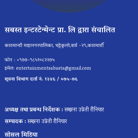
सबस्त इन्टरटेन्मेन्ट प्रा. लि द्वारा संचालित
काठमान्डौ माहानगरपालिका, घट्टेकुलो,वार्ड -२९,काठमाडौँ
फोन : +९७७-९८५१०८२२७५
इमेल:
entertainmentsabasta@gmail.com
सूचना विभाग दर्ता नं. १३४६ / ०७५–७६
अध्यक्ष तथा प्रबन्ध निर्देशक :
सम्झना उप्रेती रौनियार
सम्पादक :
सम्झना उप्रेती रौनियार
सोसल मिडिया