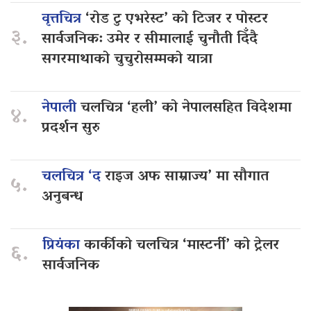
वृत्तचित्र
‘रोड टु एभरेस्ट’ को टिजर र पोस्टर
३.
सार्वजनिक: उमेर र सीमालाई चुनौती दिँदै
सगरमाथाको चुचुरोसम्मको यात्रा
नेपाली
चलचित्र ‘हली’ को नेपालसहित विदेशमा
४.
प्रदर्शन सुरु
चलचित्र ‘द
राइज अफ साम्राज्य’ मा सौगात
५.
अनुबन्ध
प्रियंका
कार्कीको चलचित्र ‘मास्टर्नी’ को ट्रेलर
६.
सार्वजनिक