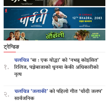
ट्रेन्डिङ
चलचित्र
‘बा : एक योद्धा’ को ‘नभन्नू कोइसित’
१.
रिलिज, पञ्चेबाजाको धुनमा केकी अधिकारीको
नृत्य
चलचित्र ‘जलाकी’
को पहिलो गीत ‘चाँदी जलप’
२.
सार्वजनिक