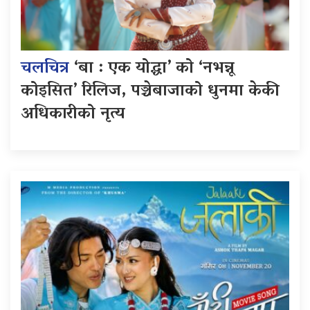
चलचित्र
‘बा : एक योद्धा’ को ‘नभन्नू
कोइसित’ रिलिज, पञ्चेबाजाको धुनमा केकी
अधिकारीको नृत्य