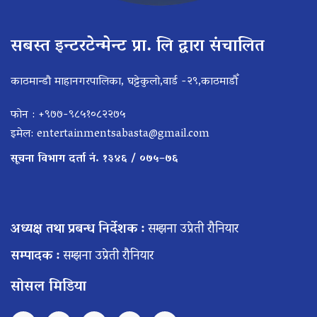
सबस्त इन्टरटेन्मेन्ट प्रा. लि द्वारा संचालित
काठमान्डौ माहानगरपालिका, घट्टेकुलो,वार्ड -२९,काठमाडौँ
फोन : +९७७-९८५१०८२२७५
इमेल:
entertainmentsabasta@gmail.com
सूचना विभाग दर्ता नं. १३४६ / ०७५–७६
अध्यक्ष तथा प्रबन्ध निर्देशक :
सम्झना उप्रेती रौनियार
सम्पादक :
सम्झना उप्रेती रौनियार
सोसल मिडिया