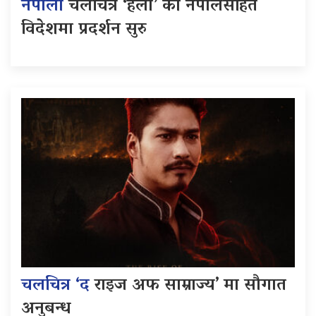
नेपाली
चलचित्र ‘हली’ को नेपालसहित
विदेशमा प्रदर्शन सुरु
चलचित्र ‘द
राइज अफ साम्राज्य’ मा सौगात
अनुबन्ध