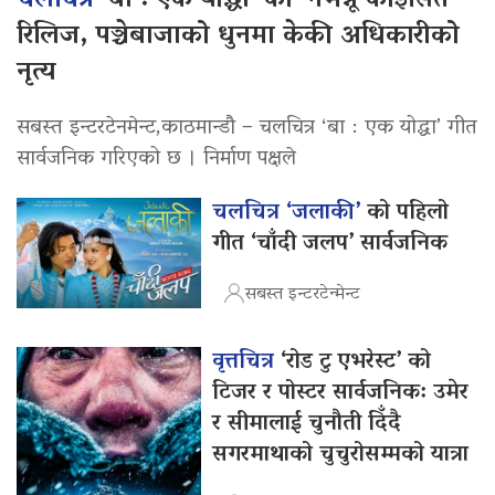
चलचित्र
‘बा : एक योद्धा’ को ‘नभन्नू कोइसित’
रिलिज, पञ्चेबाजाको धुनमा केकी अधिकारीको
नृत्य
सबस्त इन्टरटेनमेन्ट,काठमान्डौ – चलचित्र ‘बा : एक योद्धा’ गीत
सार्वजनिक गरिएको छ । निर्माण पक्षले
चलचित्र ‘जलाकी’
को पहिलो
गीत ‘चाँदी जलप’ सार्वजनिक
सबस्त इन्टरटेन्मेन्ट
वृत्तचित्र
‘रोड टु एभरेस्ट’ को
टिजर र पोस्टर सार्वजनिक: उमेर
र सीमालाई चुनौती दिँदै
सगरमाथाको चुचुरोसम्मको यात्रा