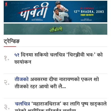
ट्रेन्डिङ
५१
दिनमा सकियो चलचित्र ‘चिरञ्जीवी भवः’ को
१.
छायांकन
तीजको
अवसरमा दीपा नारायणको एकल शो
२.
तीजको रहर आयो बरी लै…
चलचित्र
‘महाराजधिराज’ का लागि पुष्प खड्काले
३.