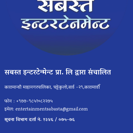
सबस्त इन्टरटेन्मेन्ट प्रा. लि द्वारा संचालित
काठमान्डौ माहानगरपालिका, घट्टेकुलो,वार्ड -२९,काठमाडौँ
फोन : +९७७-९८५१०८२२७५
इमेल:
entertainmentsabasta@gmail.com
सूचना विभाग दर्ता नं. १३४६ / ०७५–७६