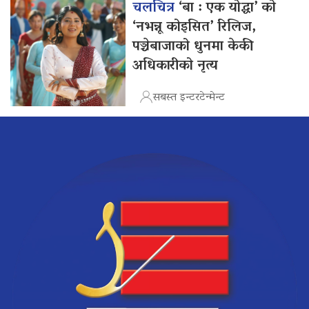
चलचित्र
‘बा : एक योद्धा’ को
‘नभन्नू कोइसित’ रिलिज,
पञ्चेबाजाको धुनमा केकी
अधिकारीको नृत्य
सबस्त इन्टरटेन्मेन्ट