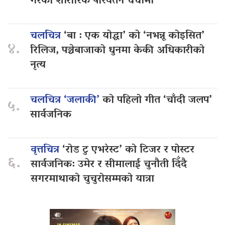
गरेको शारीरिक परिवर्तन चर्चामा
चलचित्र
‘बा : एक योद्धा’ को ‘नभन्नू कोइसित’
४.
रिलिज, पञ्चेबाजाको धुनमा केकी अधिकारीको
नृत्य
चलचित्र ‘जलाकी’
को पहिलो गीत ‘चाँदी जलप’
५.
सार्वजनिक
वृत्तचित्र
‘रोड टु एभरेस्ट’ को टिजर र पोस्टर
६.
सार्वजनिक: उमेर र सीमालाई चुनौती दिँदै
सगरमाथाको चुचुरोसम्मको यात्रा