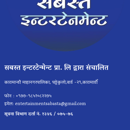
सबस्त इन्टरटेन्मेन्ट प्रा. लि द्वारा संचालित
काठमान्डौ माहानगरपालिका, घट्टेकुलो,वार्ड -२९,काठमाडौँ
फोन : +९७७-९८५१०८२२७५
इमेल:
entertainmentsabasta@gmail.com
सूचना विभाग दर्ता नं. १३४६ / ०७५–७६