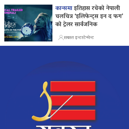
कान्समा
इतिहास रचेको नेपाली
चलचित्र ‘इलिफेन्ट्स इन द फग’
को ट्रेलर सार्वजनिक
सबस्त इन्टरटेन्मेन्ट