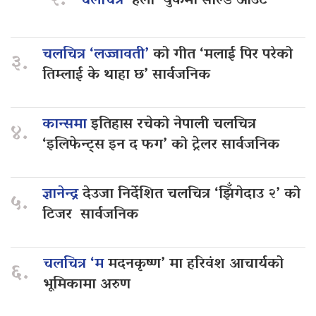
२.
चलचित्र
‘हली’ युकेमा सोल्ड आउट
चलचित्र ‘लज्जावती’
को गीत ‘मलाई पिर परेको
३.
तिम्लाई के थाहा छ’ सार्वजनिक
कान्समा
इतिहास रचेको नेपाली चलचित्र
४.
‘इलिफेन्ट्स इन द फग’ को ट्रेलर सार्वजनिक
ज्ञानेन्द्र
देउजा निर्देशित चलचित्र ‘झिँगेदाउ २’ को
५.
टिजर सार्वजनिक
चलचित्र ‘म
मदनकृष्ण’ मा हरिवंश आचार्यको
६.
भूमिकामा अरुण