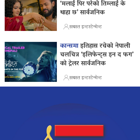
‘मलाई पिर परेको तिम्लाई के
थाहा छ’ सार्वजनिक
सबस्त इन्टरटेन्मेन्ट
कान्समा
इतिहास रचेको नेपाली
चलचित्र ‘इलिफेन्ट्स इन द फग’
को ट्रेलर सार्वजनिक
सबस्त इन्टरटेन्मेन्ट