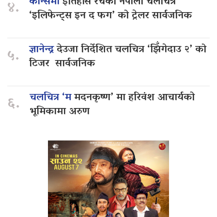
कान्समा
इतिहास रचेको नेपाली चलचित्र
४.
‘इलिफेन्ट्स इन द फग’ को ट्रेलर सार्वजनिक
ज्ञानेन्द्र
देउजा निर्देशित चलचित्र ‘झिँगेदाउ २’ को
५.
टिजर सार्वजनिक
चलचित्र ‘म
मदनकृष्ण’ मा हरिवंश आचार्यको
६.
भूमिकामा अरुण