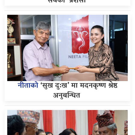
सबैको ‘प्रशंसा’
नीताको
‘सुख दु:ख’ मा मदनकृष्ण श्रेष्ठ
अनुबन्धित