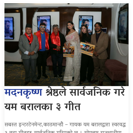
मदनकृष्ण
श्रेष्ठले सार्वजनिक गरे
यम बरालका ३ गीत
सबस्त इन्टरटेनमेन्ट,काठमान्डौ – गायक यम बरालद्वारा स्वरवद्ध