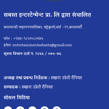
सबस्त इन्टरटेन्मेन्ट प्रा. लि द्वारा संचालित
काठमान्डौ माहानगरपालिका, घट्टेकुलो,वार्ड -२९,काठमाडौँ
फोन : +९७७-९८५१०८२२७५
इमेल:
entertainmentsabasta@gmail.com
सूचना विभाग दर्ता नं. १३४६ / ०७५–७६
अध्यक्ष तथा प्रबन्ध निर्देशक :
सम्झना उप्रेती रौनियार
सम्पादक :
सम्झना उप्रेती रौनियार
सोसल मिडिया