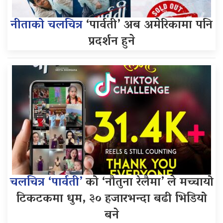
नीताको चलचित्र
‘पार्वती’ अब अमेरिकामा पनि
प्रदर्शन हुने
चलचित्र ‘पार्वती’
को ‘नौतुना रेलैमा’ ले मच्चायो
टिकटकमा धुम, ३० हजारभन्दा बढी भिडियो
बने