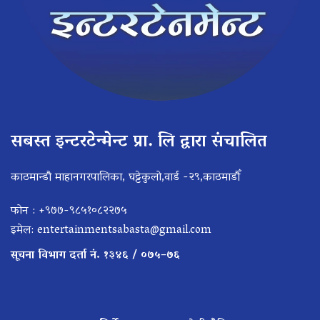
सबस्त इन्टरटेन्मेन्ट प्रा. लि द्वारा संचालित
काठमान्डौ माहानगरपालिका, घट्टेकुलो,वार्ड -२९,काठमाडौँ
फोन : +९७७-९८५१०८२२७५
इमेल:
entertainmentsabasta@gmail.com
सूचना विभाग दर्ता नं. १३४६ / ०७५–७६