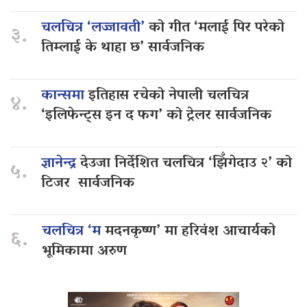
चलचित्र ‘लज्जावती’
को गीत ‘मलाई पिर परेको
३.
तिम्लाई के थाहा छ’ सार्वजनिक
कान्समा
इतिहास रचेको नेपाली चलचित्र
४.
‘इलिफेन्ट्स इन द फग’ को ट्रेलर सार्वजनिक
ज्ञानेन्द्र
देउजा निर्देशित चलचित्र ‘झिँगेदाउ २’ को
५.
टिजर सार्वजनिक
चलचित्र ‘म
मदनकृष्ण’ मा हरिवंश आचार्यको
६.
भूमिकामा अरुण