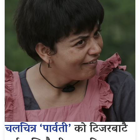
चलचित्र ‘पार्वती’
को टिजरबाटै