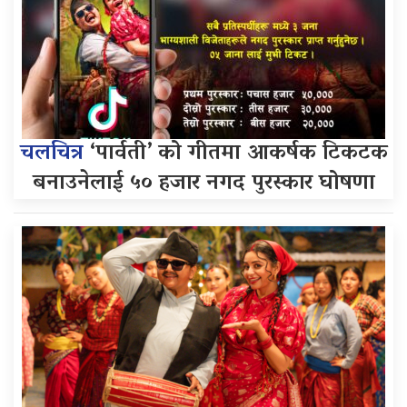
चलचित्र
‘पार्वती’ को गीतमा आकर्षक टिकटक
बनाउनेलाई ५० हजार नगद पुरस्कार घोषणा