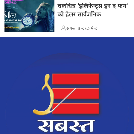
चलचित्र ‘इलिफेन्ट्स इन द फग’
को ट्रेलर सार्वजनिक
सबस्त इन्टरटेन्मेन्ट