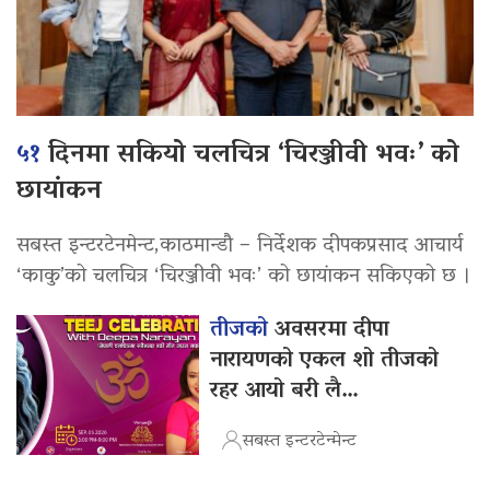
५१
दिनमा सकियो चलचित्र ‘चिरञ्जीवी भवः’ को
छायांकन
सबस्त इन्टरटेनमेन्ट,काठमान्डौ – निर्देशक दीपकप्रसाद आचार्य
‘काकु’को चलचित्र ‘चिरञ्जीवी भवः’ को छायांकन सकिएको छ ।
तीजको
अवसरमा दीपा
नारायणको एकल शो तीजको
रहर आयो बरी लै…
सबस्त इन्टरटेन्मेन्ट