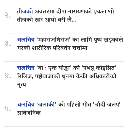
तीजको
अवसरमा दीपा नारायणको एकल शो
२.
तीजको रहर आयो बरी लै…
चलचित्र
‘महाराजधिराज’ का लागि पुष्प खड्काले
३.
गरेको शारीरिक परिवर्तन चर्चामा
चलचित्र
‘बा : एक योद्धा’ को ‘नभन्नू कोइसित’
४.
रिलिज, पञ्चेबाजाको धुनमा केकी अधिकारीको
नृत्य
चलचित्र ‘जलाकी’
को पहिलो गीत ‘चाँदी जलप’
५.
सार्वजनिक