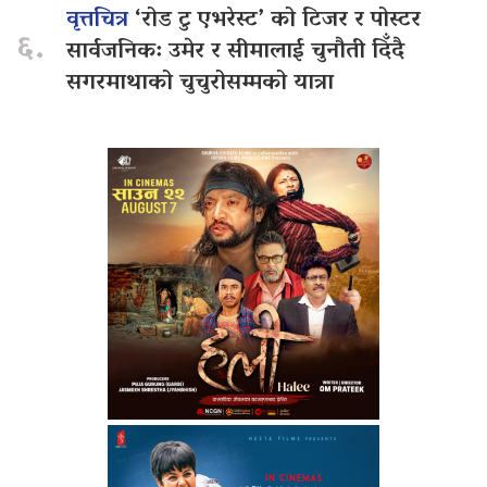
वृत्तचित्र
‘रोड टु एभरेस्ट’ को टिजर र पोस्टर
६.
सार्वजनिक: उमेर र सीमालाई चुनौती दिँदै
सगरमाथाको चुचुरोसम्मको यात्रा