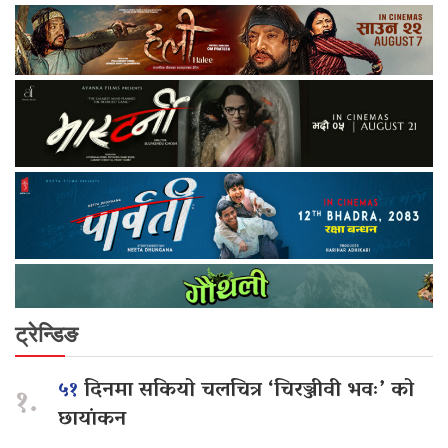
ट्रेन्डिङ
५१
दिनमा सकियो चलचित्र ‘चिरञ्जीवी भवः’ को
१.
छायांकन