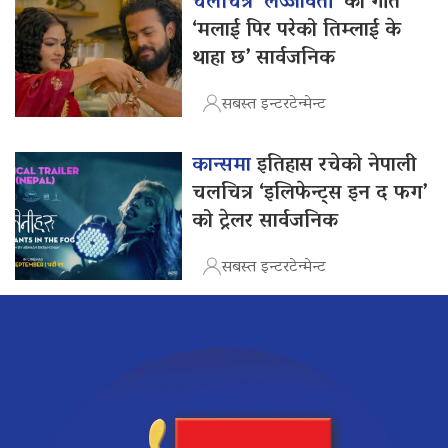
चलचित्र ‘लज्जावती’
को गीत
‘मलाई पिर परेको तिम्लाई के
थाहा छ’ सार्वजनिक
सबस्त इन्टरटेन्मेन्ट
कान्समा
इतिहास रचेको नेपाली
चलचित्र ‘इलिफेन्ट्स इन द फग’
को ट्रेलर सार्वजनिक
सबस्त इन्टरटेन्मेन्ट