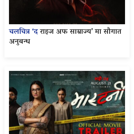
चलचित्र ‘द
राइज अफ साम्राज्य’ मा सौगात
अनुबन्ध