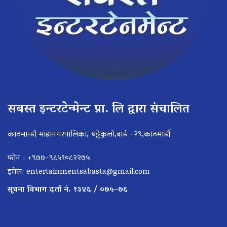
सबस्त इन्टरटेन्मेन्ट प्रा. लि द्वारा संचालित
काठमान्डौ माहानगरपालिका, घट्टेकुलो,वार्ड -२९,काठमाडौँ
फोन : +९७७-९८५१०८२२७५
इमेल:
entertainmentsabasta@gmail.com
सूचना विभाग दर्ता नं. १३४६ / ०७५–७६