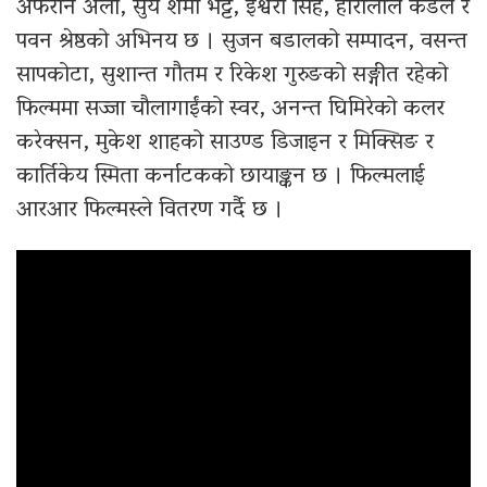
अफरान अली, सुर्य शर्मा भट्ट, ईश्वरी सिंह, हीरालाल कँडेल र
पवन श्रेष्ठको अभिनय छ । सुजन बडालको सम्पादन, वसन्त
सापकोटा, सुशान्त गौतम र रिकेश गुरुङको सङ्गीत रहेको
फिल्ममा सज्जा चौलागाईंको स्वर, अनन्त घिमिरेको कलर
करेक्सन, मुकेश शाहको साउण्ड डिजाइन र मिक्सिङ र
कार्तिकेय स्मिता कर्नाटकको छायाङ्कन छ । फिल्मलाई
आरआर फिल्मस्ले वितरण गर्दै छ ।