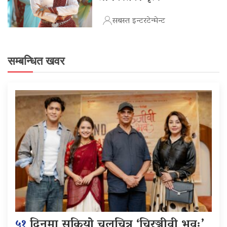
सबस्त इन्टरटेन्मेन्ट
सम्बन्धित खवर
५१
दिनमा सकियो चलचित्र ‘चिरञ्जीवी भवः’