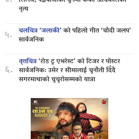
४.
रिलिज, पञ्चेबाजाको धुनमा केकी अधिकारीको
नृत्य
चलचित्र ‘जलाकी’
को पहिलो गीत ‘चाँदी जलप’
५.
सार्वजनिक
वृत्तचित्र
‘रोड टु एभरेस्ट’ को टिजर र पोस्टर
६.
सार्वजनिक: उमेर र सीमालाई चुनौती दिँदै
सगरमाथाको चुचुरोसम्मको यात्रा