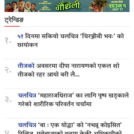
ट्रेन्डिङ
५१
दिनमा सकियो चलचित्र ‘चिरञ्जीवी भवः’ को
१.
छायांकन
तीजको
अवसरमा दीपा नारायणको एकल शो
२.
तीजको रहर आयो बरी लै…
चलचित्र
‘महाराजधिराज’ का लागि पुष्प खड्काले
३.
गरेको शारीरिक परिवर्तन चर्चामा
चलचित्र
‘बा : एक योद्धा’ को ‘नभन्नू कोइसित’